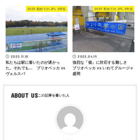
2025 初めての JFL 3年生
2025 初めての JFL 3年生
2025.11.10
2025.04.19
私たちは駅に着いたのが遅かっ
強烈な「個」に対応する難しさ
た。それでも… ブリオベッカ vs
ブリオベッカ vs いわてグルージャ
ヴェルスパ
盛岡
ABOUT US