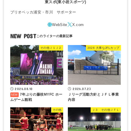
東スポ(東小岩スポーツ)
ブリオベッカ浦安・市川 サポーター
NEW POST
その他Ｊ１Ｊ２
2026 大事なJFLカップ
2026.08.10
2026.07.23
7年ぶりの藤枝MYFC ホー
Ｊリーグ活動方針とＪＦＬ事業
ムゲーム観戦
内容
その他
Ｊ３ その他ＪＦＬ