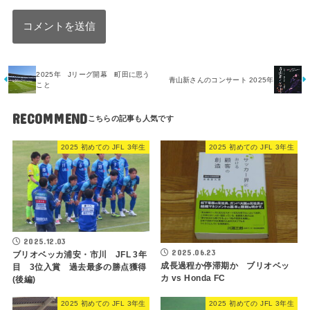
2025年 Jリーグ開幕 町田に思う
青山新さんのコンサート 2025年
こと
RECOMMEND
2025 初めての JFL 3年生
2025 初めての JFL 3年生
2025.12.03
2025.06.23
ブリオベッカ浦安・市川 JFL 3年
成長過程か停滞期か ブリオベッ
目 3位入賞 過去最多の勝点獲得
カ vs Honda FC
(後編)
2025 初めての JFL 3年生
2025 初めての JFL 3年生