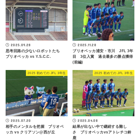
2025.09.28
2025.11.28
思考回路の少ないロボットたち
ブリオベッカ浦安・市川 JFL 3年
ブリオベッカ vs Y.S.C.C.
目 3位入賞 過去最多の勝点獲得
(前編)
2025 初めての JFL 3年生
2025 初めての JFL 3年生
2025.07.20
2025.04.08
相手のメンタルを把握 ブリオベ
結果が出ない中で継続する難し
ッカ vs クリアソン@西が丘
さ ブリオベッカvsアトレチコ鈴
鹿