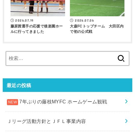
2026.07.19
2026.07.06
藤原茜選手の応援で後楽園ホー
大森FCトップチーム 大田区内
ルに行ってきました
で初の公式戦
検
索:
最近の投稿
7年ぶりの藤枝MYFC ホームゲーム観戦
Ｊリーグ活動方針とＪＦＬ事業内容