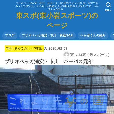
ブリオベッカ浦安・市川 サポーター(熱狂的ファン)が作成。現地でも
ネット中継でも、より楽しく観戦できる情報を取り上げています。べか
彦くんが好き。
SEARCH
東スポ(東小岩スポーツ)の
ページ
ブログ
ブリオベッカ浦安・市川 観戦Q&A
べか彦くんの紹介
2025.02.09
2025 初めての JFL 3年生
東スポ(東小岩スポーツ)
ブリオベッカ浦安・市川 パーパス元年