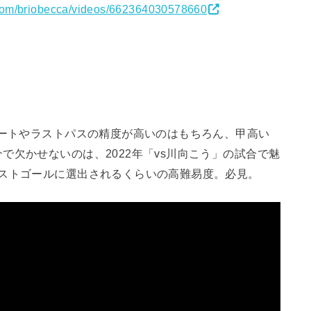
.com/briobecca/videos/662364030578660
ュートやラストパスの精度が高いのはもちろん、甲高い
で欠かせないのは、2022年「vs川向こう」の試合で魅
ベストゴールに選出されるくらいの高難易度。必見。