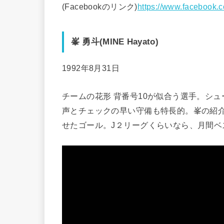
(Facebookのリンク)
https://www.facebook
峯 勇斗(
MINE Hayato
)
1992年8月31日
チームの花形 背番号10が似合う選手。シ
声とチェックの早い守備も特長的。峯の紹介
せたゴール。J２リーグくらいなら、月間