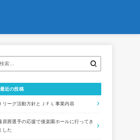
検
索:
最近の投稿
Ｊリーグ活動方針とＪＦＬ事業内容
藤原茜選手の応援で後楽園ホールに行ってき
ました