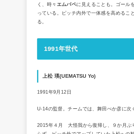
く、時々
エムバペ
に見えることも。ゴール
っている。ピッチ内外で一体感を高めるこ
る。
1991年世代
上松 瑛(UEMATSU Yo)
1991年9月12日
U-14の監督。チームでは、舞田べか彦に
2015年４月 大怪我から復帰し、９か月
らず、ピッチ外でアップしていた上松への歓声