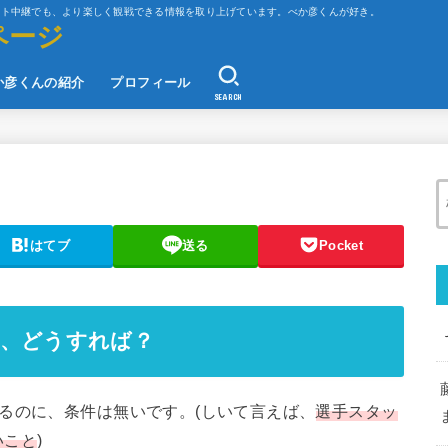
ット中継でも、より楽しく観戦できる情報を取り上げています。べか彦くんが好き。
ページ
か彦くんの紹介
プロフィール
SEARCH
はてブ
送る
Pocket
ど、どうすれば？
るのに、条件は無いです。(しいて言えば、
選手スタッ
いこと
)