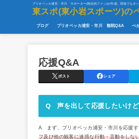
ブリオベッカ浦安・市川 サポーター(熱狂的ファン)が作成。現地でもネ
東スポ(東小岩スポーツ)の
ブログ
ブリオベッカ浦安・市川 観戦Q&A
べ
応援Q&A
ポスト
シェア
Q 声を出して応援したいけ
A まず、ブリオベッカ浦安・市川を応援す
フ及び他の観客に迷惑な行動・言動をしな