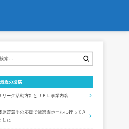
検
索:
最近の投稿
Ｊリーグ活動方針とＪＦＬ事業内容
藤原茜選手の応援で後楽園ホールに行ってき
ました