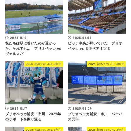
2025.11.10
2025.06.08
私たちは駅に着いたのが遅かっ
ピッチ中央が輝いていた ブリオ
た。それでも… ブリオベッカ vs
ベッカ vs ミネベアミツミ
ヴェルスパ
2025 初めての JFL 3年生
2025 初めての JFL 3年生
2025.12.17
2025.02.09
ブリオベッカ浦安・市川 2025年
ブリオベッカ浦安・市川 パーパ
のサポートを振り返る
ス元年
2025 初めての JFL 3年生
2025 初めての JFL 3年生