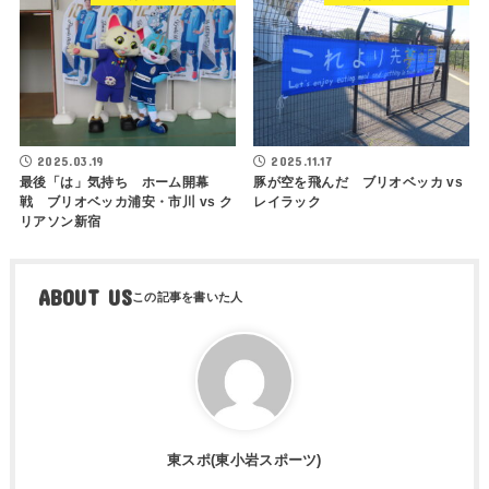
2025.03.19
2025.11.17
最後「は」気持ち ホーム開幕
豚が空を飛んだ ブリオベッカ vs
戦 ブリオベッカ浦安・市川 vs ク
レイラック
リアソン新宿
ABOUT US
東スポ(東小岩スポーツ)