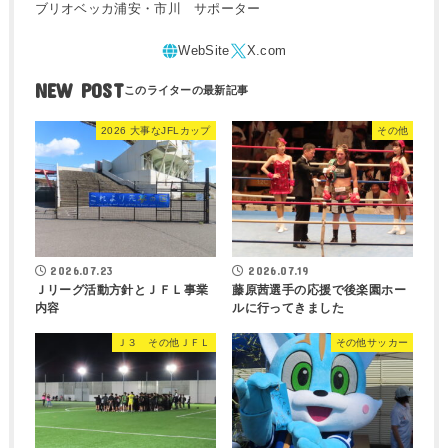
ブリオベッカ浦安・市川 サポーター
NEW POST
2026 大事なJFLカップ
その他
2026.07.23
2026.07.19
Ｊリーグ活動方針とＪＦＬ事業
藤原茜選手の応援で後楽園ホー
内容
ルに行ってきました
Ｊ３ その他ＪＦＬ
その他サッカー