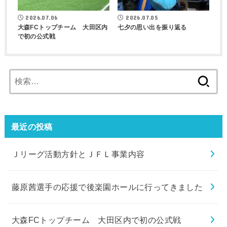
2026.07.06
2026.07.05
大森FCトップチーム 大田区内
七夕の思い出を振り返る
で初の公式戦
検
索:
最近の投稿
Ｊリーグ活動方針とＪＦＬ事業内容
藤原茜選手の応援で後楽園ホールに行ってきました
大森FCトップチーム 大田区内で初の公式戦