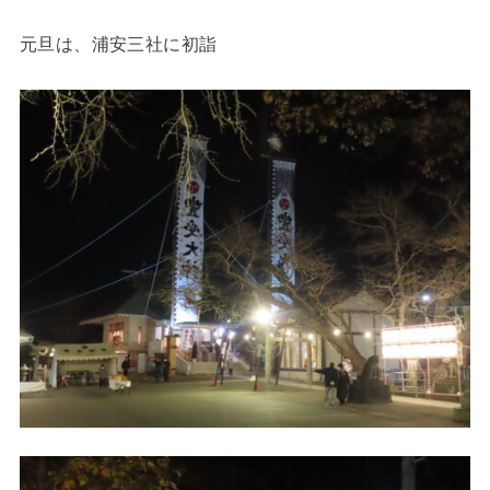
元旦は、浦安三社に初詣