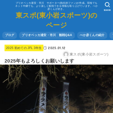
ブリオベッカ浦安・市川 サポーター(熱狂的ファン)が作成。現地でも
ネット中継でも、より楽しく観戦できる情報を取り上げています。べか
彦くんが好き。
SEARCH
東スポ(東小岩スポーツ)の
ページ
ブログ
ブリオベッカ浦安・市川 観戦Q&A
べか彦くんの紹介
2025.01.12
2025 初めての JFL 3年生
東スポ(東小岩スポーツ)
2025年もよろしくお願いします