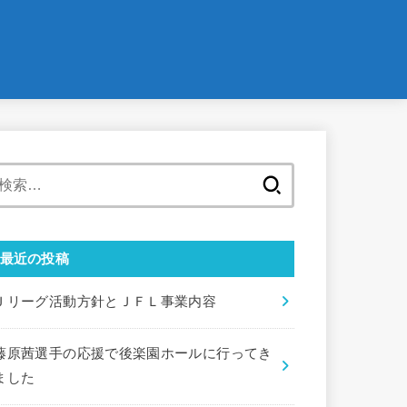
検
索:
最近の投稿
Ｊリーグ活動方針とＪＦＬ事業内容
藤原茜選手の応援で後楽園ホールに行ってき
ました