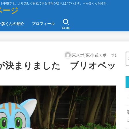
ット中継でも、より楽しく観戦できる情報を取り上げています。べか彦くんが好き。
ページ
か彦くんの紹介
プロフィール
SEARCH
東スポ(東小岩スポーツ)
ムが決まりました ブリオベッ