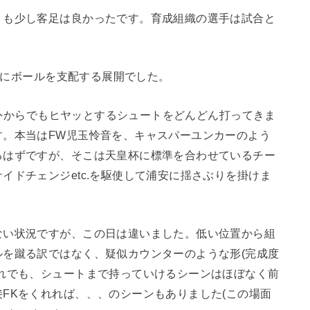
りも少し客足は良かったです。育成組織の選手は試合と
倒的にボールを支配する展開でした。
PA外からでもヒヤッとするシュートをどんどん打ってきま
す。本当はFW児玉怜音を、キャスパーユンカーのよう
るはずですが、そこは天皇杯に標準を合わせているチー
イドチェンジetc.を駆使して浦安に揺さぶりを掛けま
ない状況ですが、この日は違いました。低い位置から組
を蹴る訳ではなく、疑似カウンターのような形(完成度
れでも、シュートまで持っていけるシーンはほぼなく前
FKをくれれば、、、のシーンもありました(この場面