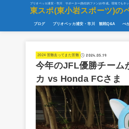
ブリオベッカ浦安・市川 サポーター(熱狂的ファン)が作成。現地でもネ
東スポ(東小岩スポーツ)の
ブログ
ブリオベッカ浦安・市川 観戦Q&A
べ
2024.05.19
2024 苦難去ってまた苦難
今年のJFL優勝チー
カ vs Honda FCさま