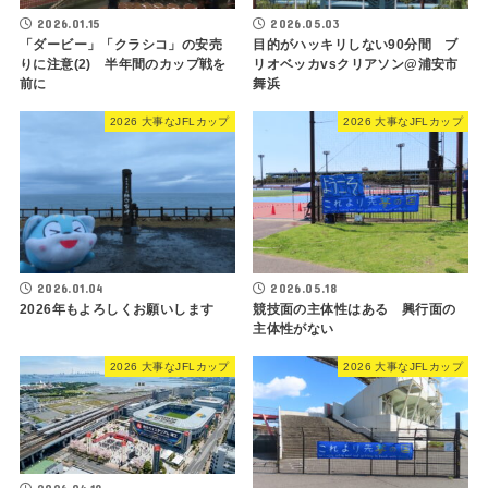
2026.01.15
2026.05.03
「ダービー」「クラシコ」の安売
目的がハッキリしない90分間 ブ
りに注意(2) 半年間のカップ戦を
リオベッカvsクリアソン@浦安市
前に
舞浜
2026 大事なJFLカップ
2026 大事なJFLカップ
2026.01.04
2026.05.18
2026年もよろしくお願いします
競技面の主体性はある 興行面の
主体性がない
2026 大事なJFLカップ
2026 大事なJFLカップ