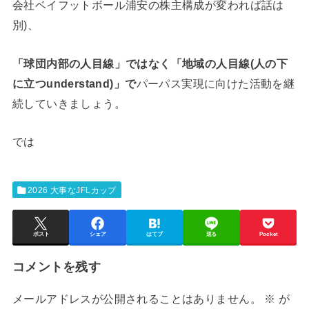
会社ベイフットボール浦安の株主構成が変われば話は
別)、
「球団内部の人目線」ではなく「地域の人目線(人の下
に立つunderstand)」で
パーパス実現に向けた活動を継
続していきましょう。
では
2026 大事なJFLカップ
ポスト
シェア
はてブ
送る
Pocket
コメントを残す
メールアドレスが公開されることはありません。
※
が