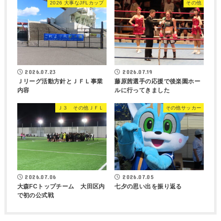
2026 大事なJFLカップ
その他
2026.07.23
2026.07.19
Ｊリーグ活動方針とＪＦＬ事業
藤原茜選手の応援で後楽園ホー
内容
ルに行ってきました
Ｊ３ その他ＪＦＬ
その他サッカー
2026.07.06
2026.07.05
大森FCトップチーム 大田区内
七夕の思い出を振り返る
で初の公式戦