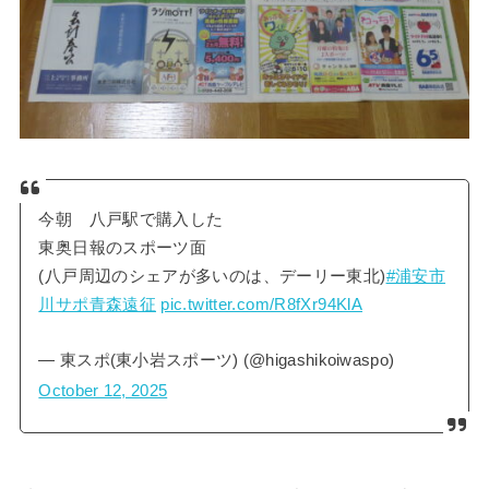
今朝 八戸駅で購入した
東奥日報のスポーツ面
(八戸周辺のシェアが多いのは、デーリー東北)
#浦安市
川サポ青森遠征
pic.twitter.com/R8fXr94KlA
— 東スポ(東小岩スポーツ) (@higashikoiwaspo)
October 12, 2025