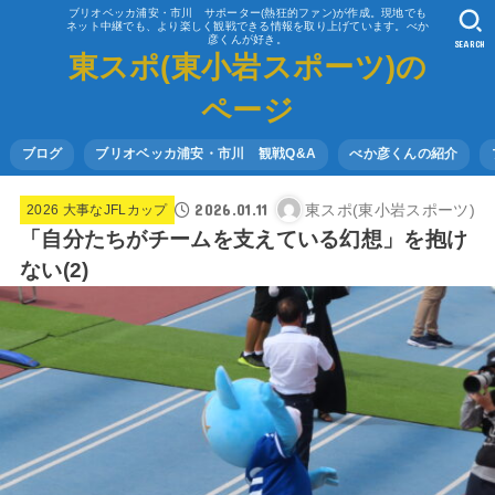
ブリオベッカ浦安・市川 サポーター(熱狂的ファン)が作成。現地でも
ネット中継でも、より楽しく観戦できる情報を取り上げています。べか
彦くんが好き。
SEARCH
東スポ(東小岩スポーツ)の
ページ
ブログ
ブリオベッカ浦安・市川 観戦Q&A
べか彦くんの紹介
2026.01.11
東スポ(東小岩スポーツ)
2026 大事なJFLカップ
「自分たちがチームを支えている幻想」を抱け
ない(2)