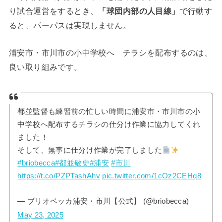
り試合運営をするとき、
「球団内部の人目線」
で行動す
ると、パーパスは実現しません。
浦安市・市川市の小中学校へ チラシを配布するのは、
良い取り組みです。
都並監督も練習前の忙しい時間に浦安市・市川市の小
中学校へ配布するチラシの仕分け作業に協力してくれ
ました！
そして、無事に仕分け作業が完了しました
#briobecca
#都並敏史
#浦安
#市川
https://t.co/PZPTashAhv
pic.twitter.com/1cOz2CEHq8
— ブリオベッカ浦安・市川【公式】 (@briobecca)
May 23, 2025