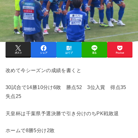
ポスト
シェア
はてブ
送る
Pocket
改めて今シーズンの成績を書くと
30試合で14勝10分け6敗 勝点52 3位入賞 得点35
失点25
天皇杯は千葉県予選決勝で引き分けのちPK戦敗退
ホームで8勝5分け2敗