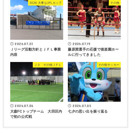
2026 大事なJFLカップ
その他
2026.07.23
2026.07.19
Ｊリーグ活動方針とＪＦＬ事業
藤原茜選手の応援で後楽園ホー
内容
ルに行ってきました
Ｊ３ その他ＪＦＬ
その他サッカー
2026.07.06
2026.07.05
大森FCトップチーム 大田区内
七夕の思い出を振り返る
で初の公式戦