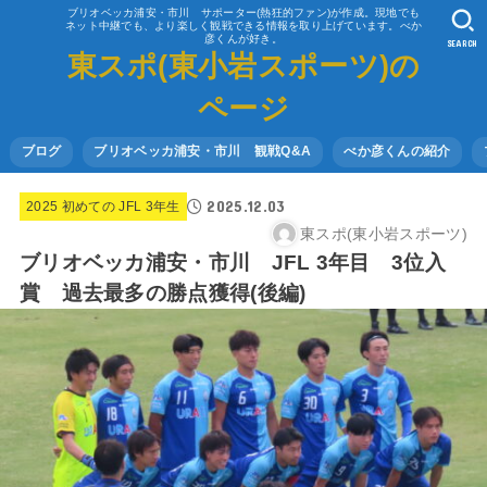
ブリオベッカ浦安・市川 サポーター(熱狂的ファン)が作成。現地でも
ネット中継でも、より楽しく観戦できる情報を取り上げています。べか
彦くんが好き。
SEARCH
東スポ(東小岩スポーツ)の
ページ
ブログ
ブリオベッカ浦安・市川 観戦Q&A
べか彦くんの紹介
2025.12.03
2025 初めての JFL 3年生
東スポ(東小岩スポーツ)
ブリオベッカ浦安・市川 JFL 3年目 3位入
賞 過去最多の勝点獲得(後編)