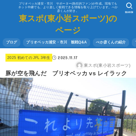
ブリオベッカ浦安・市川 サポーター(熱狂的ファン)が作成。現地でも
ネット中継でも、より楽しく観戦できる情報を取り上げています。べか
彦くんが好き。
SEARCH
東スポ(東小岩スポーツ)の
ページ
ブログ
ブリオベッカ浦安・市川 観戦Q&A
べか彦くんの紹介
2025.11.17
2025 初めての JFL 3年生
東スポ(東小岩スポーツ)
豚が空を飛んだ ブリオベッカ vs レイラック