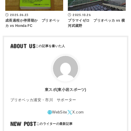
2025.06.23
2025.10.26
成長過程か停滞期か ブリオベッ
プラマイゼロ ブリオベッカ vs 横
カ vs Honda FC
河武蔵野
ABOUT US
東スポ(東小岩スポーツ)
ブリオベッカ浦安・市川 サポーター
NEW POST