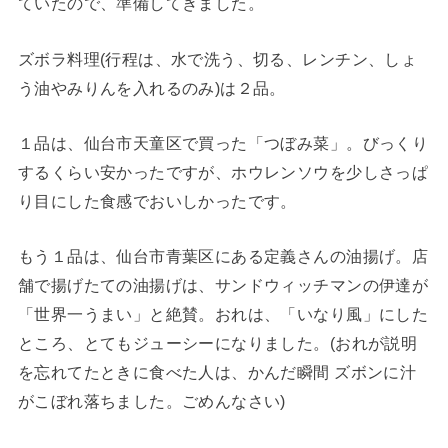
ていたので、準備してきました。
ズボラ料理(行程は、水で洗う、切る、レンチン、しょ
う油やみりんを入れるのみ)は２品。
１品は、仙台市天童区で買った「つぼみ菜」。びっくり
するくらい安かったですが、ホウレンソウを少しさっぱ
り目にした食感でおいしかったです。
もう１品は、仙台市青葉区にある定義さんの油揚げ。店
舗で揚げたての油揚げは、サンドウィッチマンの伊達が
「世界一うまい」と絶賛。おれは、「いなり風」にした
ところ、とてもジューシーになりました。(おれが説明
を忘れてたときに食べた人は、かんだ瞬間 ズボンに汁
がこぼれ落ちました。ごめんなさい)