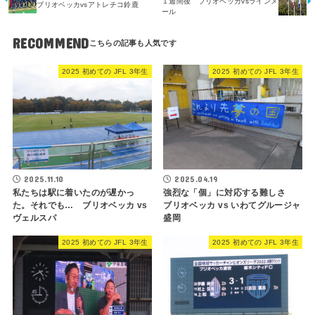
１週間後 ブリオベッカvsラインメ
ブリオベッカvsアトレチコ鈴鹿
ール
RECOMMEND
2025 初めての JFL 3年生
2025 初めての JFL 3年生
2025.11.10
2025.04.19
私たちは駅に着いたのが遅かっ
強烈な「個」に対応する難しさ
た。それでも… ブリオベッカ vs
ブリオベッカ vs いわてグルージャ
ヴェルスパ
盛岡
2025 初めての JFL 3年生
2025 初めての JFL 3年生