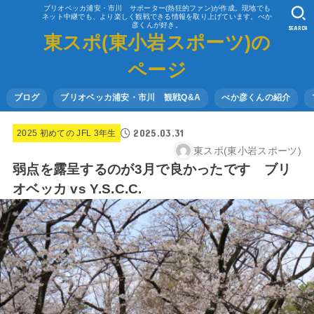
ブリオベッカ浦安・市川 サポーター(熱狂的ファン)が作成。現地でも
ネット中継でも、より楽しく観戦できる情報を取り上げています。べか
彦くんが好き。
SEARCH
東スポ(東小岩スポーツ)の
ページ
ブログ
ブリオベッカ浦安・市川 観戦Q&A
べか彦くんの紹介
2025.03.31
2025 初めての JFL 3年生
東スポ(東小岩スポーツ)
弱点を露呈するのが3月で良かったです ブリ
オベッカ vs Y.S.C.C.