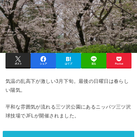
ポスト
シェア
はてブ
送る
Pocket
気温の乱高下が激しい3月下旬。最後の日曜日は春らし
い陽気。
平和な雰囲気が流れる三ツ沢公園にあるニッパツ三ツ沢
球技場でJFLが開催されました。