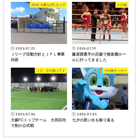
2026 大事なJFLカップ
その他
2026.07.23
2026.07.19
Ｊリーグ活動方針とＪＦＬ事業
藤原茜選手の応援で後楽園ホー
内容
ルに行ってきました
Ｊ３ その他ＪＦＬ
その他サッカー
2026.07.06
2026.07.05
大森FCトップチーム 大田区内
七夕の思い出を振り返る
で初の公式戦