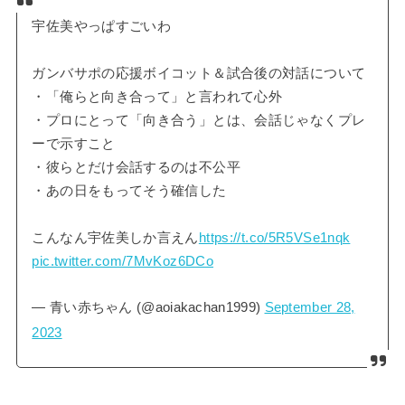
宇佐美やっぱすごいわ
ガンバサポの応援ボイコット＆試合後の対話について
・「俺らと向き合って」と言われて心外
・プロにとって「向き合う」とは、会話じゃなくプレ
ーで示すこと
・彼らとだけ会話するのは不公平
・あの日をもってそう確信した
こんなん宇佐美しか言えん
https://t.co/5R5VSe1nqk
pic.twitter.com/7MvKoz6DCo
— 青い赤ちゃん (@aoiakachan1999)
September 28,
2023