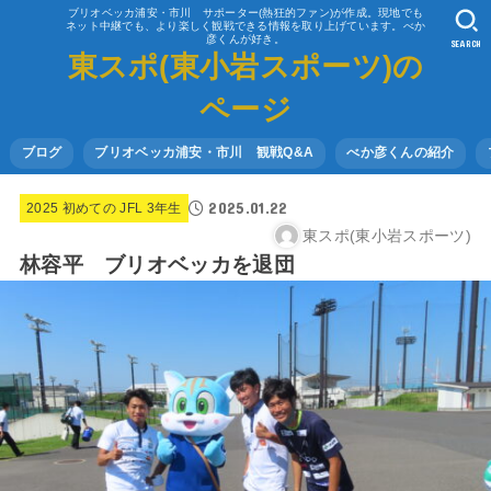
ブリオベッカ浦安・市川 サポーター(熱狂的ファン)が作成。現地でも
ネット中継でも、より楽しく観戦できる情報を取り上げています。べか
彦くんが好き。
SEARCH
東スポ(東小岩スポーツ)の
ページ
ブログ
ブリオベッカ浦安・市川 観戦Q&A
べか彦くんの紹介
2025.01.22
2025 初めての JFL 3年生
東スポ(東小岩スポーツ)
林容平 ブリオベッカを退団