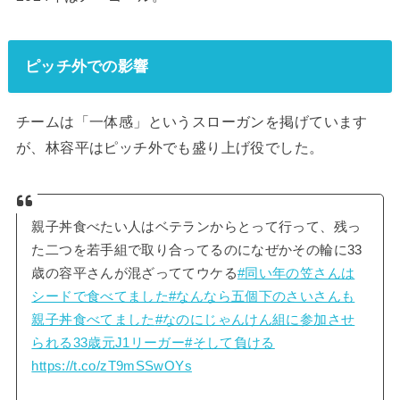
ピッチ外での影響
チームは「一体感」というスローガンを掲げています
が、林容平はピッチ外でも盛り上げ役でした。
親子丼食べたい人はベテランからとって行って、残っ
た二つを若手組で取り合ってるのになぜかその輪に33
歳の容平さんが混ざっててウケる
#同い年の笠さんは
シードで食べてました
#なんなら五個下のさいさんも
親子丼食べてました
#なのにじゃんけん組に参加させ
られる33歳元J1リーガー
#そして負ける
https://t.co/zT9mSSwOYs