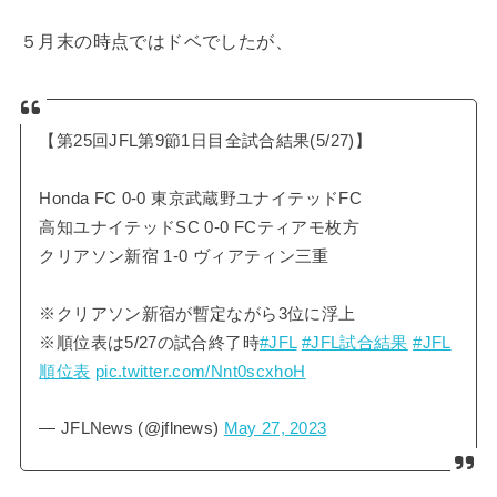
５月末の時点ではドベでしたが、
【第25回JFL第9節1日目全試合結果(5/27)】
Honda FC 0-0 東京武蔵野ユナイテッドFC
高知ユナイテッドSC 0-0 FCティアモ枚方
クリアソン新宿 1-0 ヴィアティン三重
※クリアソン新宿が暫定ながら3位に浮上
※順位表は5/27の試合終了時
#JFL
#JFL試合結果
#JFL
順位表
pic.twitter.com/Nnt0scxhoH
— JFLNews (@jflnews)
May 27, 2023