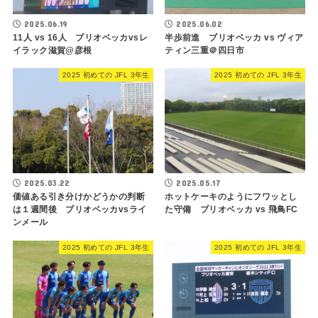
2025.06.19
2025.06.02
11人 vs 16人 ブリオベッカvsレ
半歩前進 ブリオベッカ vs ヴィア
イラック滋賀@彦根
ティン三重＠四日市
2025 初めての JFL 3年生
2025 初めての JFL 3年生
2025.03.22
2025.05.17
価値ある引き分けかどうかの判断
ホットケーキのようにフワッとし
は１週間後 ブリオベッカvsライ
た守備 ブリオベッカ vs 飛鳥FC
ンメール
2025 初めての JFL 3年生
2025 初めての JFL 3年生