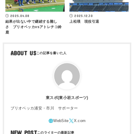
2025.04.08
2025.12.30
結果が出ない中で継続する難し
上松瑛 現役引退
さ ブリオベッカvsアトレチコ鈴
鹿
ABOUT US
東スポ(東小岩スポーツ)
ブリオベッカ浦安・市川 サポーター
NEW POST