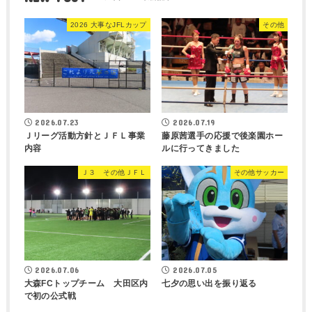
2026 大事なJFLカップ
その他
2026.07.23
2026.07.19
Ｊリーグ活動方針とＪＦＬ事業
藤原茜選手の応援で後楽園ホー
内容
ルに行ってきました
Ｊ３ その他ＪＦＬ
その他サッカー
2026.07.06
2026.07.05
大森FCトップチーム 大田区内
七夕の思い出を振り返る
で初の公式戦