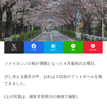
ポスト
シェア
はてブ
送る
Pocket
ソメイヨシノの桜が満開となった４月最初の土曜日。
少し冷える曇天の中、おれは３試合のフットボールを観
てきました。
(上の写真は、浦安市見明川の南側で撮影)