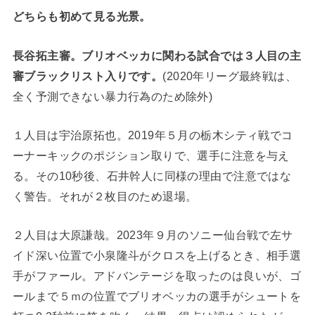
どちらも初めて見る光景。
長谷拓主審。ブリオベッカに関わる試合では３人目の主
審ブラックリスト入りです。
(2020年リーグ最終戦は、
全く予測できない暴力行為のため除外)
１人目は宇治原拓也。2019年５月の栃木シティ戦でコ
ーナーキックのポジション取りで、選手に注意を与え
る。その10秒後、石井幹人に同様の理由で注意ではな
く警告。それが２枚目のため退場。
２人目は大原謙哉。2023年９月のソニー仙台戦で左サ
イド深い位置で小泉隆斗がクロスを上げるとき、相手選
手がファール。アドバンテージを取ったのは良いが、ゴ
ールまで５ｍの位置でブリオベッカの選手がシュートを