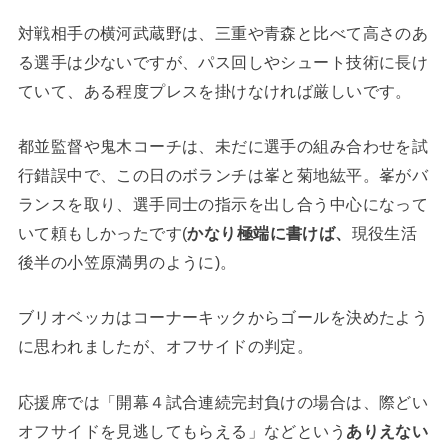
対戦相手の横河武蔵野は、三重や青森と比べて高さのあ
る選手は少ないですが、パス回しやシュート技術に長け
ていて、ある程度プレスを掛けなければ厳しいです。
都並監督や鬼木コーチは、未だに選手の組み合わせを試
行錯誤中で、この日のボランチは峯と菊地紘平。峯がバ
ランスを取り、選手同士の指示を出し合う中心になって
いて頼もしかったです(
かなり極端に書けば、
現役生活
後半の小笠原満男のように)。
ブリオベッカはコーナーキックからゴールを決めたよう
に思われましたが、オフサイドの判定。
応援席では「開幕４試合連続完封負けの場合は、際どい
オフサイドを見逃してもらえる」などという
ありえない