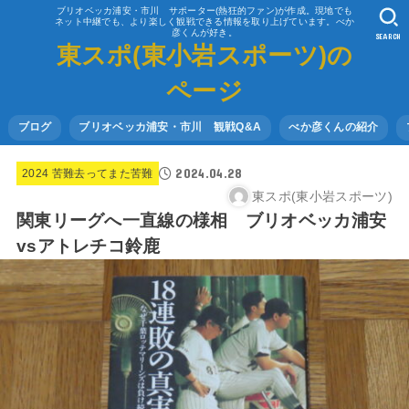
ブリオベッカ浦安・市川 サポーター(熱狂的ファン)が作成。現地でも
ネット中継でも、より楽しく観戦できる情報を取り上げています。べか
彦くんが好き。
SEARCH
東スポ(東小岩スポーツ)の
ページ
ブログ
ブリオベッカ浦安・市川 観戦Q&A
べか彦くんの紹介
2024.04.28
2024 苦難去ってまた苦難
東スポ(東小岩スポーツ)
関東リーグへ一直線の様相 ブリオベッカ浦安
vsアトレチコ鈴鹿