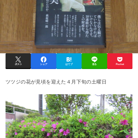
ポスト
シェア
はてブ
送る
Pocket
ツツジの花が見頃を迎えた４月下旬の土曜日