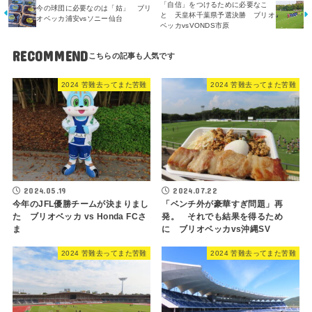
「自信」をつけるために必要なこ
今の球団に必要なのは「姑」 ブリ
と 天皇杯千葉県予選決勝 ブリオ
オベッカ浦安vsソニー仙台
ベッカvsVONDS市原
RECOMMEND
2024 苦難去ってまた苦難
2024 苦難去ってまた苦難
2024.05.19
2024.07.22
今年のJFL優勝チームが決まりまし
「ベンチ外が豪華すぎ問題」再
た ブリオベッカ vs Honda FCさ
発。 それでも結果を得るため
ま
に ブリオベッカvs沖縄SV
2024 苦難去ってまた苦難
2024 苦難去ってまた苦難