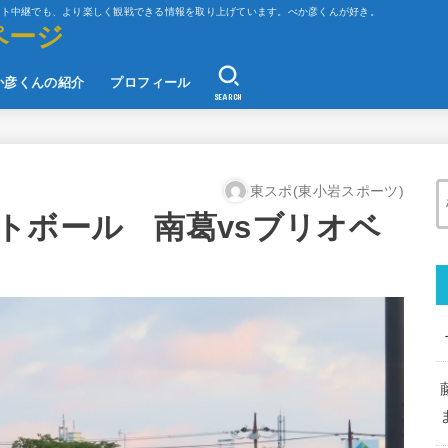
ット中継でも、より楽しく観戦できる情報を取り上げています。べか彦くんが好き。
ページ
か彦くんの紹介
プロフィール
SEARCH
東スポ(東小岩スポーツ)
トボール 南葛vsブリオベ