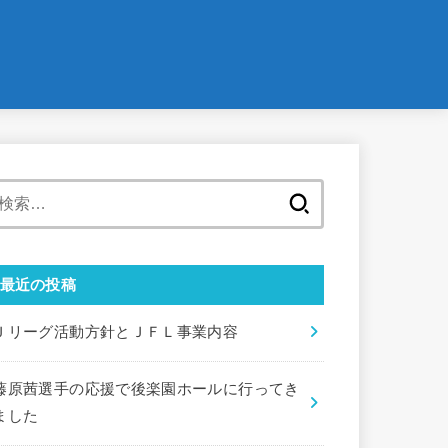
検
索:
最近の投稿
Ｊリーグ活動方針とＪＦＬ事業内容
藤原茜選手の応援で後楽園ホールに行ってき
ました