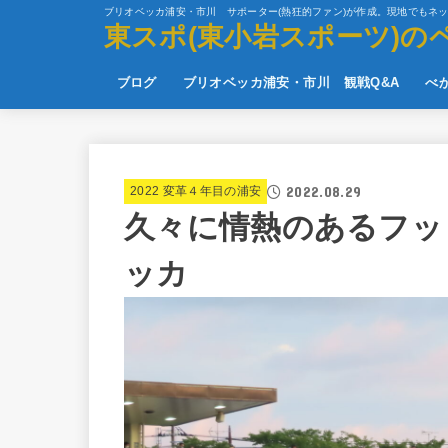
ブリオベッカ浦安・市川 サポーター(熱狂的ファン)が作成。現地でもネ
東スポ(東小岩スポーツ)の
ブログ
ブリオベッカ浦安・市川 観戦Q&A
べ
2022.08.29
2022 変革４年目の浦安
久々に情熱のあるフッ
ッカ