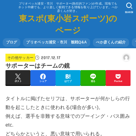
ブリオベッカ浦安・市川 サポーター(熱狂的ファン)が作成。現地でも
ネット中継でも、より楽しく観戦できる情報を取り上げています。べか
彦くんが好き。
SEARCH
東スポ(東小岩スポーツ)の
ページ
ブログ
ブリオベッカ浦安・市川 観戦Q&A
べか彦くんの紹介
2017.12.17
その他サッカー
サポーターはチームの鏡
ポスト
シェア
はてブ
送る
Pocket
タイトルに掲げたセリフは、サポーターが何かしらの行
動を起こしたときに使われる(場合が多い)。
例えば、選手を非難する意味でのブーイング・バス囲み
etc.
どちらかというと、悪い意味で用いられる。