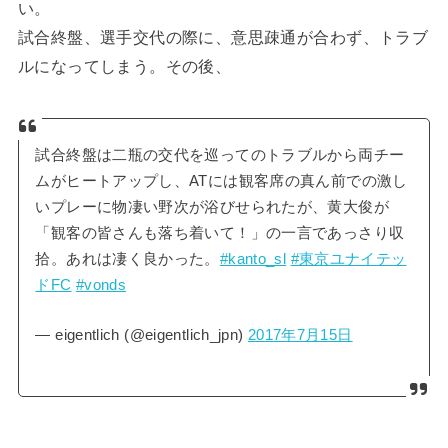
い。
試合終盤、選手交代の際に、意思疎通が合わず、トラブ
ルになってしまう。その後、
試合終盤は二瓶の交代を巡ってのトラブルから両チー
ムがヒートアップし、ATには観客席の真ん前での激し
いプレーに物凄い野次が浴びせられたが、黄大俊が
「観客の皆さんも落ち着いて！」の一言であっさり収
拾。あれは凄く良かった。
#kanto_sl
#東京ユナイテッ
ドFC
#vonds
— eigentlich (@eigentlich_jpn)
2017年7月15日