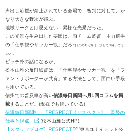
声出し応援が禁止されている会場で、審判に対して、か
なり大きな野次が飛ぶ。
地域リーグとは思えない、異様な光景だった。
この光景を生み出した要因は、両チーム監督、主力選手
の「仕事観やサッカー観」だろう
(その考え方は、決して間違いでは
。
ない)
ピッチ外の話になるが、
松本山雅の反町監督は、「仕事観やサッカー観」を「フ
ァン・サポーターが共有」する方法として、面白い手段
を用いている。
信州での普及率が高い
信濃毎日新聞へ月1回コラムを掲
載
することだ。(現在でも続いている)
信濃毎日新聞社 「RESPECT《リスペクト》 監督の
仕事と視点」
(松本山雅公式HP)
【スタッフブログ】RESPECT
(東京ユナイテッド公