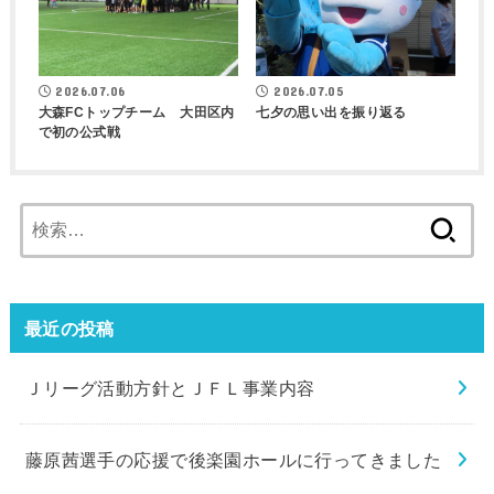
2026.07.06
2026.07.05
大森FCトップチーム 大田区内
七夕の思い出を振り返る
で初の公式戦
検
索:
最近の投稿
Ｊリーグ活動方針とＪＦＬ事業内容
藤原茜選手の応援で後楽園ホールに行ってきました