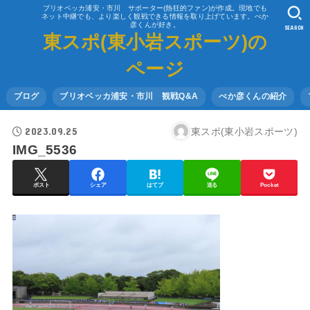
ブリオベッカ浦安・市川 サポーター(熱狂的ファン)が作成。現地でも
ネット中継でも、より楽しく観戦できる情報を取り上げています。べか
彦くんが好き。
SEARCH
東スポ(東小岩スポーツ)の
ページ
ブログ
ブリオベッカ浦安・市川 観戦Q&A
べか彦くんの紹介
2023.09.25
東スポ(東小岩スポーツ)
IMG_5536
ポスト
シェア
はてブ
送る
Pocket