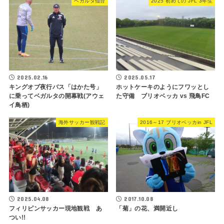
ベガルタ仙台
2025 初めての JFL 3年生
2025.02.16
2025.05.17
キングオブ夜行バス「はかた号」
ホットケーキのようにフワッとし
に乗ってベガルタの開幕戦(アウェ
た守備 ブリオベッカ vs 飛鳥FC
イ鳥栖)
海外サッカー観戦記
2016～17 ブリオベッカin JFL
2025.04.08
2017.10.08
フィリピンサッカー現地観戦 あ
「菊」の花、満開近し
つい!!