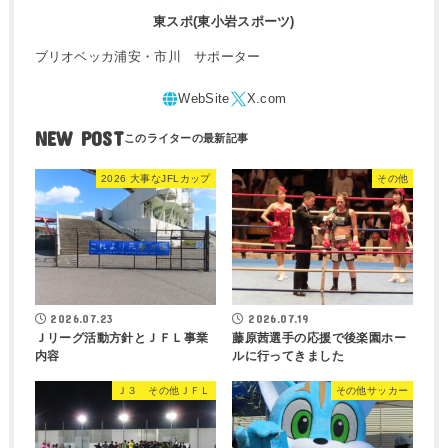
東スポ(東小岩スポーツ)
ブリオベッカ浦安・市川 サポーター
NEW POST
2026 大事なJFLカップ
その他
2026.07.23
2026.07.19
Ｊリーグ活動方針とＪＦＬ事業
藤原茜選手の応援で後楽園ホー
内容
ルに行ってきました
Ｊ３ その他ＪＦＬ
その他サッカー