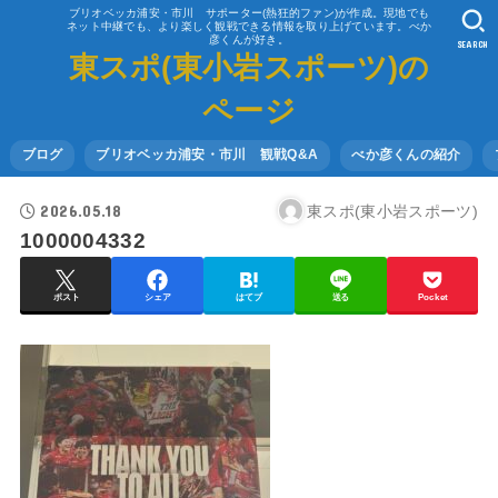
ブリオベッカ浦安・市川 サポーター(熱狂的ファン)が作成。現地でも
ネット中継でも、より楽しく観戦できる情報を取り上げています。べか
彦くんが好き。
SEARCH
東スポ(東小岩スポーツ)の
ページ
ブログ
ブリオベッカ浦安・市川 観戦Q&A
べか彦くんの紹介
2026.05.18
東スポ(東小岩スポーツ)
1000004332
ポスト
シェア
はてブ
送る
Pocket