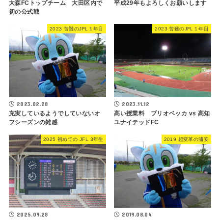
大森FCトップチーム 大田区内で
平成29年もよろしくお願いします
初の公式戦
2023 苦難のJFL１年目
2023 苦難のJFL１年目
2023.02.28
2023.11.12
充実しているようでしていないオ
高い授業料 ブリオベッカ vs 高知
フシーズンの雑感
ユナイテッドFC
2025 初めての JFL 3年生
2019 超変革の浦安
2025.09.28
2019.08.04