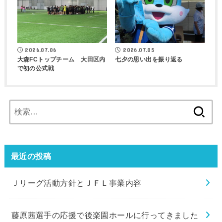
2026.07.06
2026.07.05
大森FCトップチーム 大田区内
七夕の思い出を振り返る
で初の公式戦
検
索:
最近の投稿
Ｊリーグ活動方針とＪＦＬ事業内容
藤原茜選手の応援で後楽園ホールに行ってきました