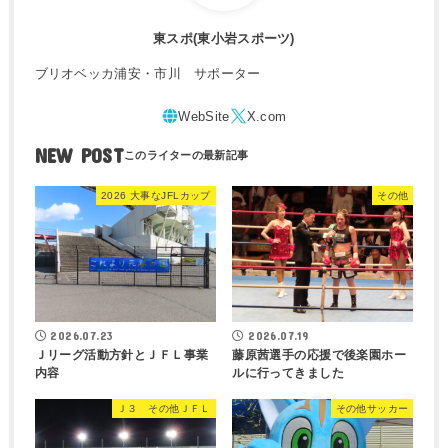
東スポ(東小岩スポーツ)
ブリオベッカ浦安・市川 サポーター
NEW POST
2026 大事なJFLカップ
その他
2026.07.23
2026.07.19
Ｊリーグ活動方針とＪＦＬ事業
藤原茜選手の応援で後楽園ホー
内容
ルに行ってきました
Ｊ３ その他ＪＦＬ
その他サッカー