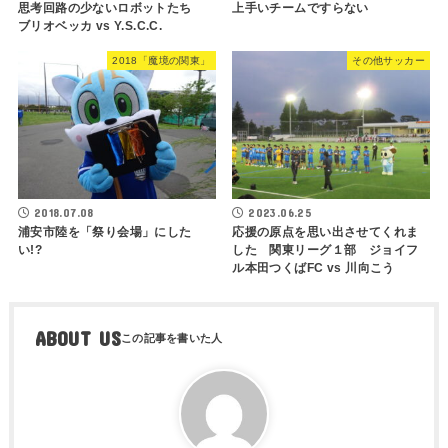
思考回路の少ないロボットたち
上手いチームですらない
ブリオベッカ vs Y.S.C.C.
2018「魔境の関東」
その他サッカー
2018.07.08
2023.06.25
浦安市陸を「祭り会場」にした
応援の原点を思い出させてくれま
い!?
した 関東リーグ１部 ジョイフ
ル本田つくばFC vs 川向こう
ABOUT US