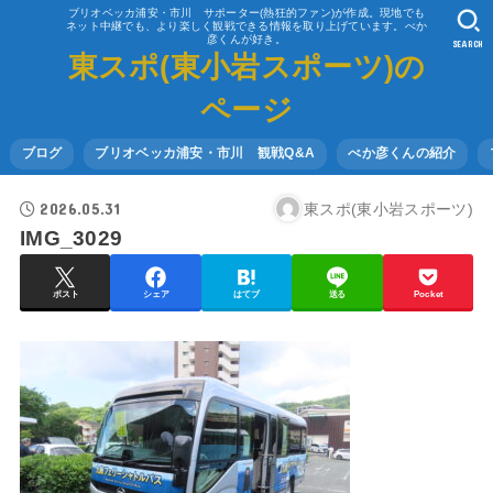
ブリオベッカ浦安・市川 サポーター(熱狂的ファン)が作成。現地でも
ネット中継でも、より楽しく観戦できる情報を取り上げています。べか
彦くんが好き。
SEARCH
東スポ(東小岩スポーツ)の
ページ
ブログ
ブリオベッカ浦安・市川 観戦Q&A
べか彦くんの紹介
2026.05.31
東スポ(東小岩スポーツ)
IMG_3029
ポスト
シェア
はてブ
送る
Pocket