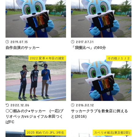
2019.07.15
2017.07.31
自作自演のサッカー
「我慢比べ」の90分
2022 変革４年目の浦安
その他Ｊ１Ｊ２
2022.12.06
2016.02.12
〇〇頼みのク●サッカー (一応)ブ
サッカークラブを飲食店に例える
リオベッカvsジョイフル本田つく
と(2016)
ばFC
2025 初めての JFL 3年生
スペリオ城北(東京都2部)