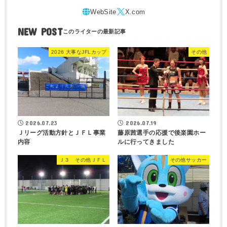
NEW POST
2026 大事なJFLカップ
その他
2026.07.23
2026.07.19
Ｊリーグ活動方針とＪＦＬ事業
藤原茜選手の応援で後楽園ホー
内容
ルに行ってきました
Ｊ３ その他ＪＦＬ
その他サッカー