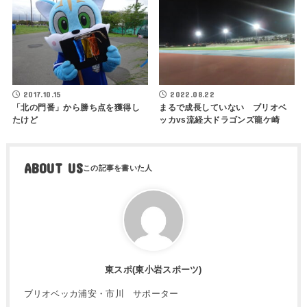
2017.10.15
2022.08.22
「北の門番」から勝ち点を獲得し
まるで成長していない ブリオベ
たけど
ッカvs流経大ドラゴンズ龍ケ崎
ABOUT US
東スポ(東小岩スポーツ)
ブリオベッカ浦安・市川 サポーター