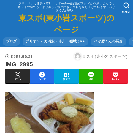
ブリオベッカ浦安・市川 サポーター(熱狂的ファン)が作成。現地でも
ネット中継でも、より楽しく観戦できる情報を取り上げています。べか
彦くんが好き。
SEARCH
東スポ(東小岩スポーツ)の
ページ
ブログ
ブリオベッカ浦安・市川 観戦Q&A
べか彦くんの紹介
2026.05.31
東スポ(東小岩スポーツ)
IMG_2995
ポスト
シェア
はてブ
送る
Pocket