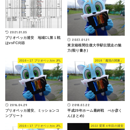
2021.01.05
ブリオベッカ浦安 地域CL第１戦
2023.01.21
はvsFC刈谷
東京箱根間往復大学駅伝競走の魅
力(殴り書き)
2016～17 ブリオベッカin JFL
2018「魔境の関東」
2016.04.29
2018.03.22
ブリオベッカ浦安、ミッションコ
平成29年ホーム最終戦 べか彦く
ンプリート
ん(まとめ)
2016～17 ブリオベッカin JFL
2022 変革４年目の浦安