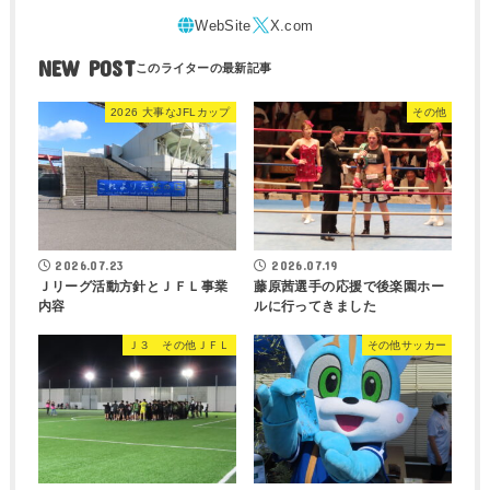
NEW POST
2026 大事なJFLカップ
その他
2026.07.23
2026.07.19
Ｊリーグ活動方針とＪＦＬ事業
藤原茜選手の応援で後楽園ホー
内容
ルに行ってきました
Ｊ３ その他ＪＦＬ
その他サッカー