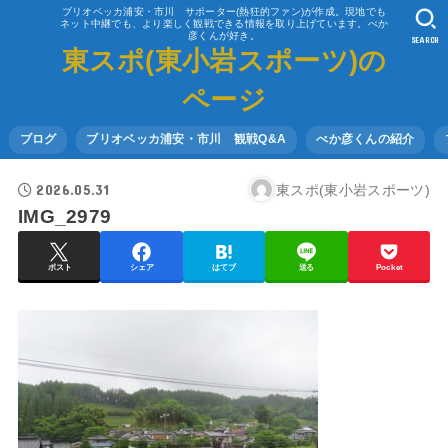
ブリオベッカ浦安・市川 サポーター(熱狂的ファン)が作成。現地でも
ネット中継でも、より楽しく観戦できる情報を取り上げています。べか
彦くんが好き。
SEARCH
東スポ(東小岩スポーツ)の
ページ
ブログ
ブリオベッカ浦安・市川 観戦Q&A
べか彦くんの紹介
2026.05.31
東スポ(東小岩スポーツ)
IMG_2979
ポスト
シェア
はてブ
送る
Pocket