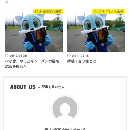
カ
2019 超変革の浦安
ブログタイトルの由来
2019.06.30
2014.07.18
べか彦、やっと今シーズンの勝ち
拝啓ミセリ様とは
試合を観れた
ABOUT US
東スポ(東小岩スポーツ)