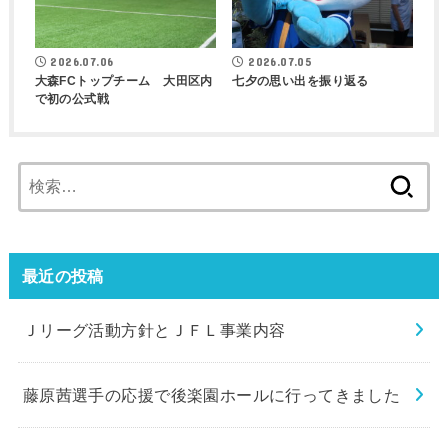
2026.07.06
2026.07.05
大森FCトップチーム 大田区内
七夕の思い出を振り返る
で初の公式戦
検
索:
最近の投稿
Ｊリーグ活動方針とＪＦＬ事業内容
藤原茜選手の応援で後楽園ホールに行ってきました