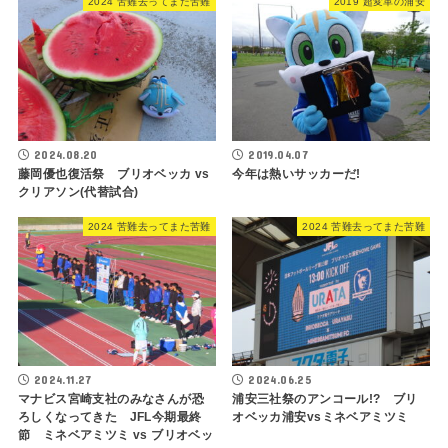
2024 苦難去ってまた苦難
2019 超変革の浦安
2024.08.20
2019.04.07
藤岡優也復活祭 ブリオベッカ vs
今年は熱いサッカーだ!
クリアソン(代替試合)
2024 苦難去ってまた苦難
2024 苦難去ってまた苦難
2024.11.27
2024.06.25
マナビス宮崎支社のみなさんが恐
浦安三社祭のアンコール!? ブリ
ろしくなってきた JFL今期最終
オベッカ浦安vsミネベアミツミ
節 ミネベアミツミ vs ブリオベッ