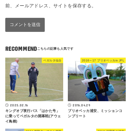
前、メールアドレス、サイトを保存する。
RECOMMEND
ベガルタ仙台
2016～17 ブリオベッカin JFL
2025.02.16
2016.04.29
キングオブ夜行バス「はかた号」
ブリオベッカ浦安、ミッションコ
に乗ってベガルタの開幕戦(アウェ
ンプリート
イ鳥栖)