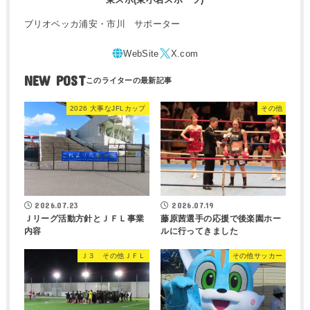
ブリオベッカ浦安・市川 サポーター
NEW POST
2026 大事なJFLカップ
その他
2026.07.23
2026.07.19
Ｊリーグ活動方針とＪＦＬ事業
藤原茜選手の応援で後楽園ホー
内容
ルに行ってきました
Ｊ３ その他ＪＦＬ
その他サッカー