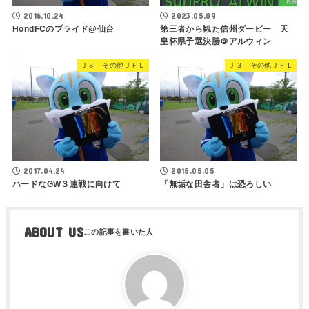
2016.10.24
2023.05.09
HondFCのプライド@仙台
第三者から観た信州ダービー 天
皇杯県予選決勝＠アルウィン
Ｊ３ その他ＪＦＬ
Ｊ３ その他ＪＦＬ
2017.04.24
2015.05.05
ハードなGW３連戦に向けて
「無垢な田舎者」は恐ろしい
ABOUT US