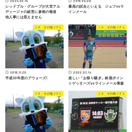
2024.02.15
2018.06.08
レッドブル・グループが大宮アル
最高の試合といえる ジェフvsラ
ディージャの経営に参画の報道
インメール
他人事には思えません
Ｊ３ その他ＪＦＬ
Ｊ３ その他ＪＦＬ
2018.11.20
2022.03.14
平成30年度のアウォーズ!
楽しい「お祭り騒ぎ」鈴鹿ポイン
トゲッターズvsラインメール青森
Ｊ３ その他ＪＦＬ
Ｊ３ その他ＪＦＬ