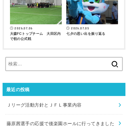
2026.07.05
2026.07.06
七夕の思い出を振り返る
大森FCトップチーム 大田区内
で初の公式戦
検
索:
最近の投稿
Ｊリーグ活動方針とＪＦＬ事業内容
藤原茜選手の応援で後楽園ホールに行ってきました