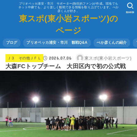
ブリオベッカ浦安・市川 サポーター(熱狂的ファン)が作成。現地でも
ネット中継でも、より楽しく観戦できる情報を取り上げています。べか
彦くんが好き。
SEARCH
東スポ(東小岩スポーツ)の
ページ
ブログ
ブリオベッカ浦安・市川 観戦Q&A
べか彦くんの紹介
2026.07.06
東スポ(東小岩スポーツ)
Ｊ３ その他ＪＦＬ
大森FCトップチーム 大田区内で初の公式戦