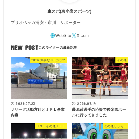
東スポ(東小岩スポーツ)
ブリオベッカ浦安・市川 サポーター
NEW POST
2026 大事なJFLカップ
その他
2026.07.23
2026.07.19
Ｊリーグ活動方針とＪＦＬ事業
藤原茜選手の応援で後楽園ホー
内容
ルに行ってきました
Ｊ３ その他ＪＦＬ
その他サッカー