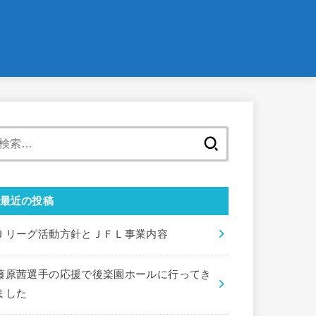
検
索:
最近の投稿
Ｊリーグ活動方針とＪＦＬ事業内容
藤原茜選手の応援で後楽園ホールに行ってき
ました