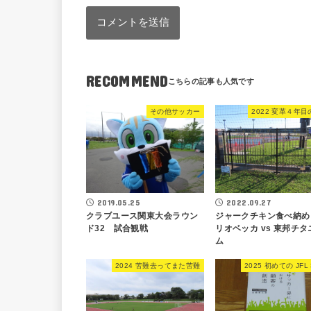
RECOMMEND
その他サッカー
2022 変革４年
2019.05.25
2022.09.27
クラブユース関東大会ラウン
ジャークチキン食べ納め
ド32 試合観戦
リオベッカ vs 東邦チタ
ム
2024 苦難去ってまた苦難
2025 初めての JFL