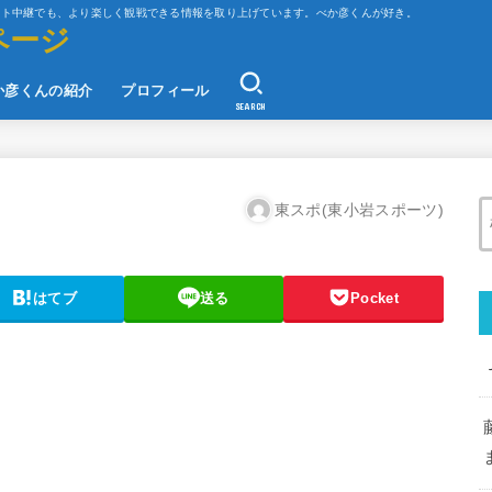
ット中継でも、より楽しく観戦できる情報を取り上げています。べか彦くんが好き。
ページ
か彦くんの紹介
プロフィール
SEARCH
東スポ(東小岩スポーツ)
はてブ
送る
Pocket