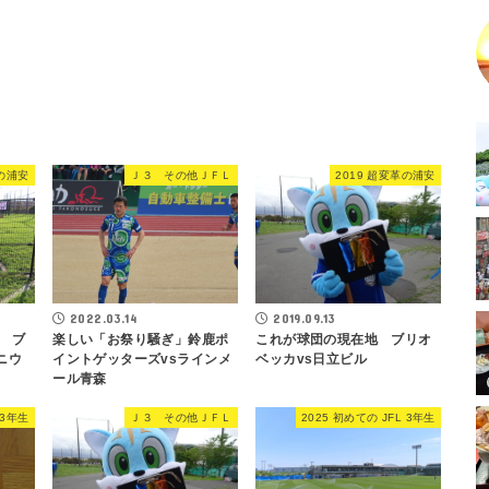
目の浦安
Ｊ３ その他ＪＦＬ
2019 超変革の浦安
2019.09.13
2022.03.14
これが球団の現在地 ブリオ
 ブ
楽しい「お祭り騒ぎ」鈴鹿ポ
ベッカvs日立ビル
ニウ
イントゲッターズvsラインメ
ール青森
 3年生
Ｊ３ その他ＪＦＬ
2025 初めての JFL 3年生