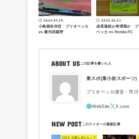
2024.09.30
2025.06.23
小島樹依存症 ブリオベッカ
成長過程か停滞期か ブ
vs 横河武蔵野
ベッカ vs Honda FC
ABOUT US
東スポ(東小岩スポーツ)
ブリオベッカ浦安・市川
NEW POST
2026 大事なJFLカップ