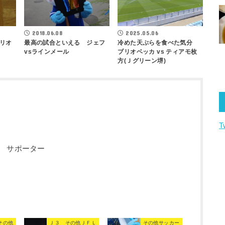
2018.06.08
2025.05.06
最高の試合といえる ジェフ
リオ
冷めた天ぷらを食べた気分
vsラインメール
ブリオベッカ vs ティアモ枚
方(Ｊグリーン堺)
T
 サポーター
その他
Ｊ３ その他ＪＦＬ
その他サッカー