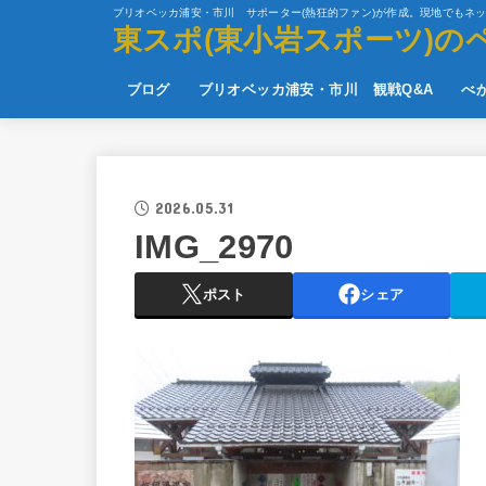
ブリオベッカ浦安・市川 サポーター(熱狂的ファン)が作成。現地でもネ
東スポ(東小岩スポーツ)の
ブログ
ブリオベッカ浦安・市川 観戦Q&A
べ
2026.05.31
IMG_2970
ポスト
シェア