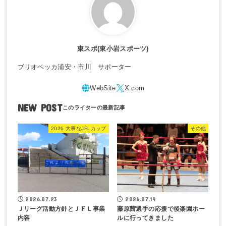
東スポ(東小岩スポーツ)
ブリオベッカ浦安・市川 サポーター
NEW POST
2026 大事なJFLカップ
その他
2026.07.23
2026.07.19
Ｊリーグ活動方針とＪＦＬ事業
藤原茜選手の応援で後楽園ホー
内容
ルに行ってきました