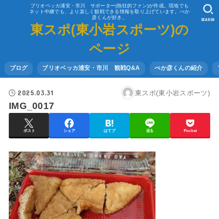
ブリオベッカ浦安・市川 サポーター(熱狂的ファン)が作成。現地でも
ネット中継でも、より楽しく観戦できる情報を取り上げています。べか
彦くんが好き。
SEARCH
東スポ(東小岩スポーツ)の
ページ
ブログ
ブリオベッカ浦安・市川 観戦Q&A
べか彦くんの紹介
2025.03.31
東スポ(東小岩スポーツ)
IMG_0017
ポスト
シェア
はてブ
送る
Pocket