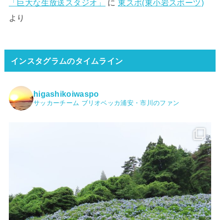
「巨大な生放送スタジオ」
に
東スポ(東小岩スポーツ)
より
インスタグラムのタイムライン
higashikoiwaspo
サッカーチーム ブリオベッカ浦安・市川のファン