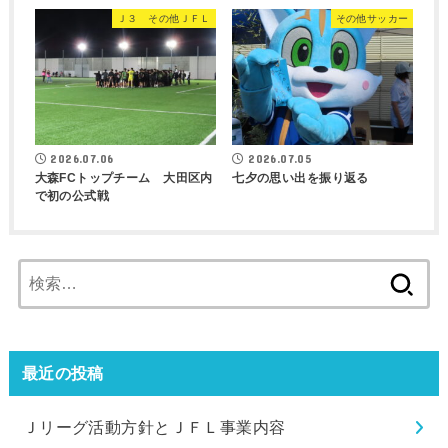
Ｊ３ その他ＪＦＬ
その他サッカー
2026.07.06
2026.07.05
大森FCトップチーム 大田区内
七夕の思い出を振り返る
で初の公式戦
検
索:
最近の投稿
Ｊリーグ活動方針とＪＦＬ事業内容