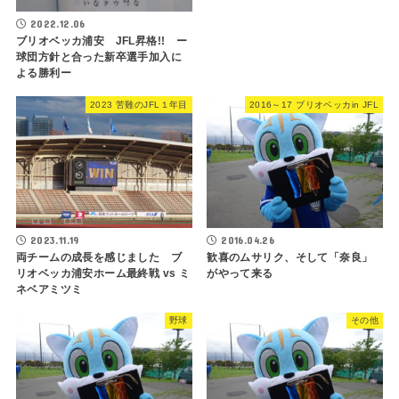
2022.12.06
ブリオベッカ浦安 JFL昇格!! ー
球団方針と合った新卒選手加入に
よる勝利ー
2023 苦難のJFL１年目
2016～17 ブリオベッカin JFL
2023.11.19
2016.04.26
両チームの成長を感じました ブ
歓喜のムサリク、そして「奈良」
リオベッカ浦安ホーム最終戦 vs ミ
がやって来る
ネベアミツミ
野球
その他