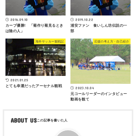
2016.09.10
2019.10.22
カープ優勝! 「菊作り菊見るとき
浦安ファン 食いしん坊伝説の一
は陰の人」
部
海外サッカー観戦記
応援の考え方・自己紹介
2021.01.25
とても幸運だったアーセナル観戦
2023.10.04
元コールリーダーのインタビュー
動画を観て
ABOUT US