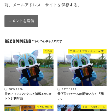
前、メールアドレス、サイトを保存する。
RECOMMEND
その他
2016～17 ブリオベッカin JFL
2015.09.16
2017.07.08
日光アイスバックス初観戦&MCオ
最下位のチームは間違いなく「弱
レンジ初対面
い」
ベガルタ仙台
Ｊ３ その他ＪＦＬ