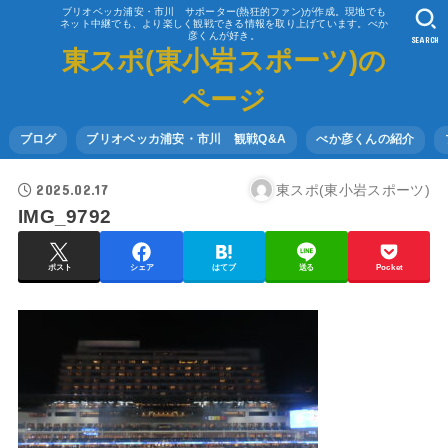
ブリオベッカ浦安・市川 サポーター(熱狂的ファン)が作成。現地でも
ネット中継でも、より楽しく観戦できる情報を取り上げています。べか
彦くんが好き。
SEARCH
東スポ(東小岩スポーツ)の
ページ
ブログ
ブリオベッカ浦安・市川 観戦Q&A
べか彦くんの紹介
2025.02.17
東スポ(東小岩スポーツ)
IMG_9792
ポスト
シェア
はてブ
送る
Pocket