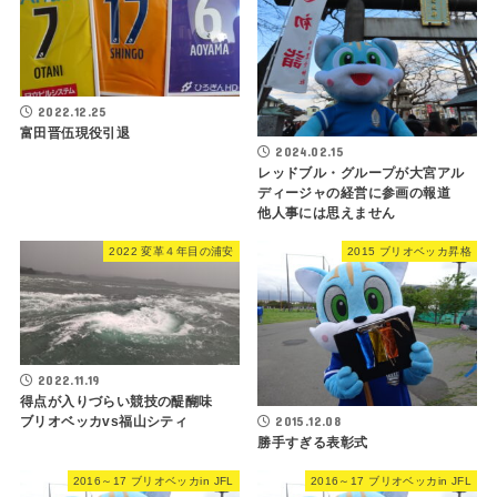
2022.12.25
富田晋伍現役引退
2024.02.15
レッドブル・グループが大宮アル
ディージャの経営に参画の報道
他人事には思えません
2022 変革４年目の浦安
2015 ブリオベッカ昇格
2022.11.19
得点が入りづらい競技の醍醐味
2015.12.08
ブリオベッカvs福山シティ
勝手すぎる表彰式
2016～17 ブリオベッカin JFL
2016～17 ブリオベッカin JFL