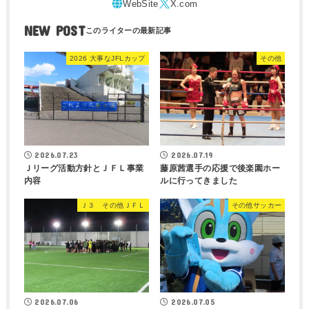
NEW POST
2026 大事なJFLカップ
その他
2026.07.23
2026.07.19
Ｊリーグ活動方針とＪＦＬ事業
藤原茜選手の応援で後楽園ホー
内容
ルに行ってきました
Ｊ３ その他ＪＦＬ
その他サッカー
2026.07.06
2026.07.05