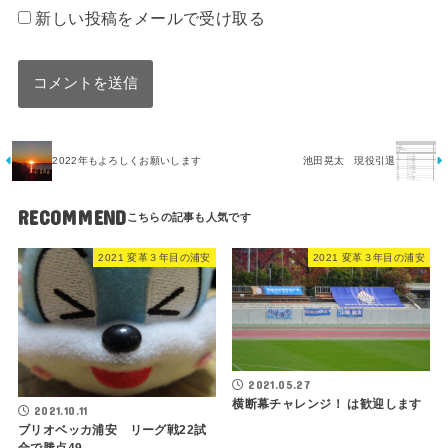
新しい投稿をメールで受け取る
2022年もよろしくお願いします
池田晃太 現役引退
RECOMMEND
2021 変革３年目の浦安
2021 変革３年目の浦安
2021.05.27
横断幕チャレンジ！ は歓迎します
2021.10.11
ブリオベッカ浦安 リーグ戦22試
合で勝点49