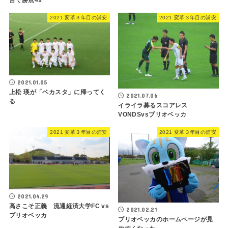
2021 変革３年目の浦安
2021 変革３年目の浦安
2021.01.05
上松 瑛が「ベカスタ」に帰ってく
2021.07.06
る
イライラ募るスコアレス
VONDSvsブリオベッカ
2021 変革３年目の浦安
2021 変革３年目の浦安
2021.04.29
高さこそ正義 流通経済大学FC vs
2021.02.21
ブリオベッカ
ブリオベッカのホームページが見