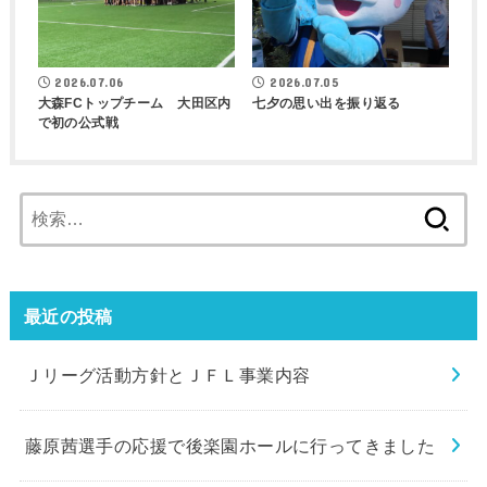
2026.07.06
2026.07.05
大森FCトップチーム 大田区内
七夕の思い出を振り返る
で初の公式戦
検
索:
最近の投稿
Ｊリーグ活動方針とＪＦＬ事業内容
藤原茜選手の応援で後楽園ホールに行ってきました