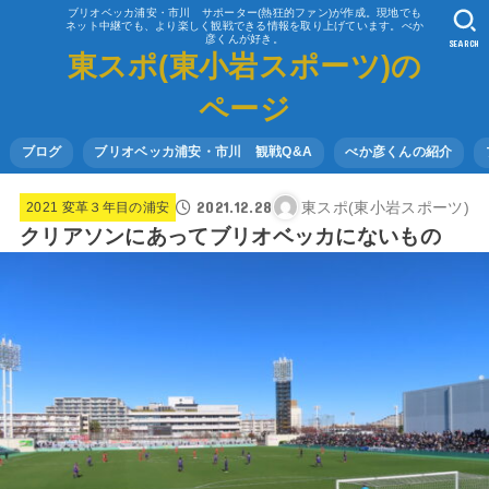
ブリオベッカ浦安・市川 サポーター(熱狂的ファン)が作成。現地でも
ネット中継でも、より楽しく観戦できる情報を取り上げています。べか
彦くんが好き。
SEARCH
東スポ(東小岩スポーツ)の
ページ
ブログ
ブリオベッカ浦安・市川 観戦Q&A
べか彦くんの紹介
2021.12.28
東スポ(東小岩スポーツ)
2021 変革３年目の浦安
クリアソンにあってブリオベッカにないもの