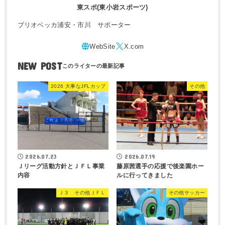
東スポ(東小岩スポーツ)
ブリオベッカ浦安・市川 サポーター
NEW POST
2026 大事なJFLカップ
その他
2026.07.23
2026.07.19
Ｊリーグ活動方針とＪＦＬ事業
藤原茜選手の応援で後楽園ホー
内容
ルに行ってきました
Ｊ３ その他ＪＦＬ
その他サッカー