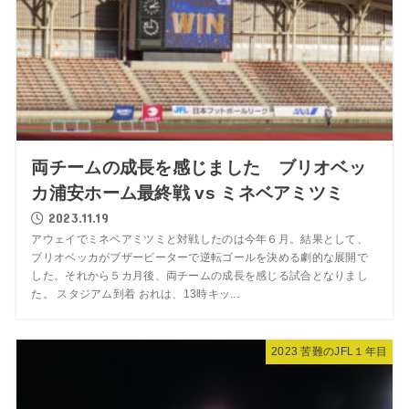
両チームの成長を感じました ブリオベッ
カ浦安ホーム最終戦 vs ミネベアミツミ
2023.11.19
アウェイでミネベアミツミと対戦したのは今年６月。結果として、
ブリオベッカがブザービーターで逆転ゴールを決める劇的な展開で
した。それから５カ月後、両チームの成長を感じる試合となりまし
た。 スタジアム到着 おれは、13時キッ...
2023 苦難のJFL１年目