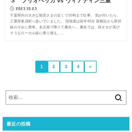
３ ブリオベッカ vs ヴィアティン三重
2023.10.23
千葉県内の大きな観音さまの近くで10時まで仕事。 気が付いたら、
三重県東員町へ急いでいました。 現地着は前半40分 新横浜から新幹
線のぞみに乗車。名古屋で降りて桑名へ。 桑名では、鉄オタが喜び
そうなローカル線に乗り換え。...
1
2
3
4
＞
検
索:
最近の投稿