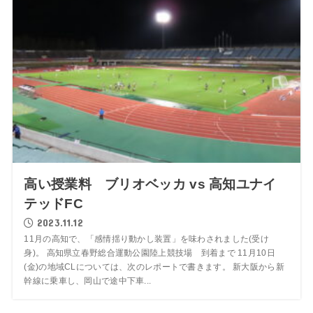
高い授業料 ブリオベッカ vs 高知ユナイ
テッドFC
2023.11.12
11月の高知で、「感情揺り動かし装置」を味わされました(受け
身)。 高知県立春野総合運動公園陸上競技場 到着まで 11月10日
(金)の地域CLについては、次のレポートで書きます。 新大阪から新
幹線に乗車し、岡山で途中下車...