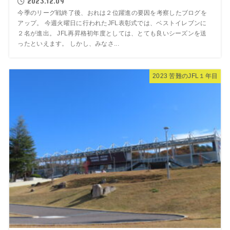
2023.12.09
今季のリーグ戦終了後、おれは２位躍進の要因を考察したブログを
アップ。 今週火曜日に行われたJFL表彰式では、ベストイレブンに
２名が進出。 JFL再昇格初年度としては、とても良いシーズンを送
ったといえます。 しかし、みなさ...
2023 苦難のJFL１年目