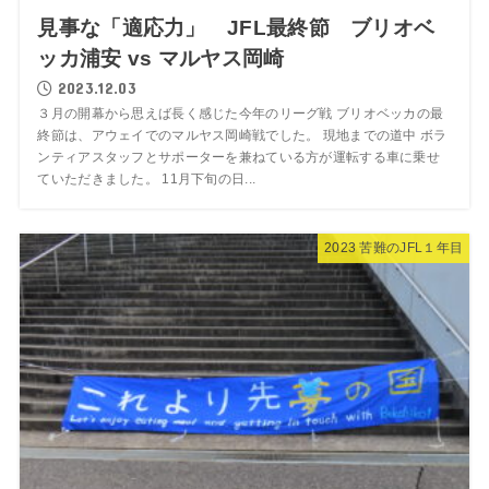
見事な「適応力」 JFL最終節 ブリオベ
ッカ浦安 vs マルヤス岡崎
2023.12.03
３月の開幕から思えば長く感じた今年のリーグ戦 ブリオベッカの最
終節は、アウェイでのマルヤス岡崎戦でした。 現地までの道中 ボラ
ンティアスタッフとサポーターを兼ねている方が運転する車に乗せ
ていただきました。 11月下旬の日...
2023 苦難のJFL１年目