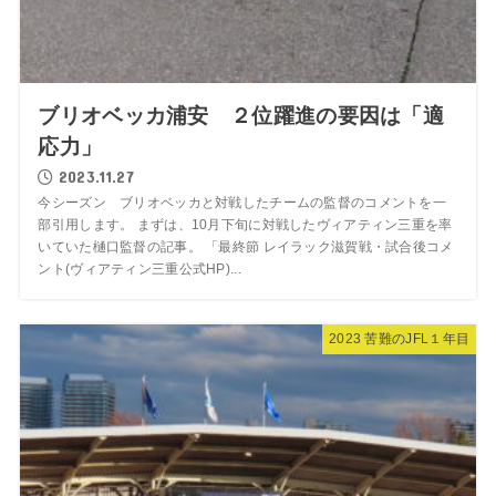
ブリオベッカ浦安 ２位躍進の要因は「適
応力」
2023.11.27
今シーズン ブリオベッカと対戦したチームの監督のコメントを一
部引用します。 まずは、10月下旬に対戦したヴィアティン三重を率
いていた樋口監督の記事。 「最終節 レイラック滋賀戦・試合後コメ
ント(ヴィアティン三重公式HP)...
2023 苦難のJFL１年目