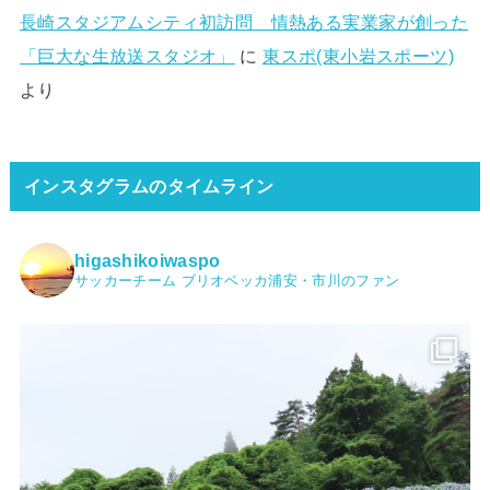
長崎スタジアムシティ初訪問 情熱ある実業家が創った
「巨大な生放送スタジオ」
に
東スポ(東小岩スポーツ)
より
インスタグラムのタイムライン
higashikoiwaspo
サッカーチーム ブリオベッカ浦安・市川のファン