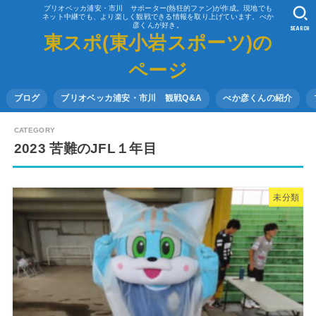
ブリオベッカ浦安・市川 サポーター(熱狂的ファン)が作成。現地でも
ネット中継でも、より楽しく観戦できる情報を取り上げています。べか
彦くんが好き。
SEARCH
東スポ(東小岩スポーツ)の
ページ
ブログ
ブリオベッカ浦安・市川 観戦Q&A
べか彦くんの紹介
2023 苦難のJFL１年目
未分類