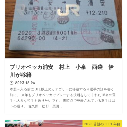
ブリオベッカ浦安 村上 小泉 西袋 伊
川が移籍
2023.12.24
本題へ入る前に JFL以上のカテゴリーに移籍する４選手の話を書く
前に、 来年もブリオベッカでプレーする決断をしてくれた18名の選
手へ大きな拍手を送りたいです。 現時点で発表されている選手は以
下の通り。 佐久間 松野 栗田...
2023 苦難のJFL１年目