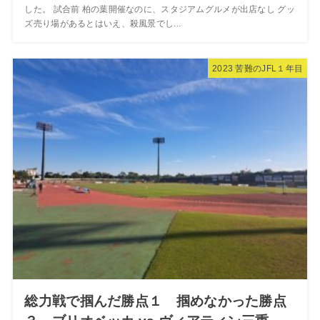
した。 試合前 柏の葉開催なのに、スタジアムグルメが出店なし グッ
ズ売り場があるとはいえ、殺風景でし...
2023 苦難のJFL１年目
総力戦で掴んだ勝点１ 掴めなかった勝点