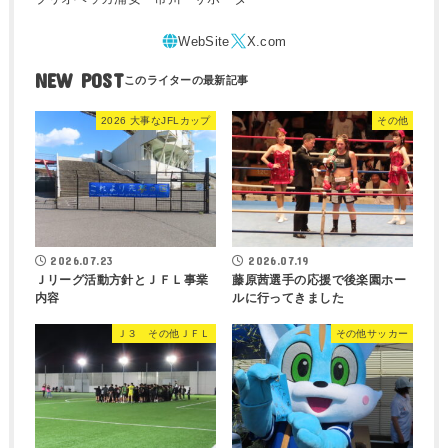
NEW POST
2026 大事なJFLカップ
その他
2026.07.23
2026.07.19
Ｊリーグ活動方針とＪＦＬ事業
藤原茜選手の応援で後楽園ホー
内容
ルに行ってきました
Ｊ３ その他ＪＦＬ
その他サッカー