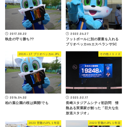
2017.08.22
2022.06.27
執念の守り勝ち??
フットボールに別の要素を入れる
ブリオベッカvsエスペランサSC
2016～17 ブリオベッカin JFL
その他Ｊ１Ｊ２
2016.04.02
2025.02.17
柏の葉公園の桜は満開!でも
長崎スタジアムシティ初訪問 情
熱ある実業家が創った「巨大な生
放送スタジオ」
2023 苦難のJFL１年目
2023 苦難のJFL１年目