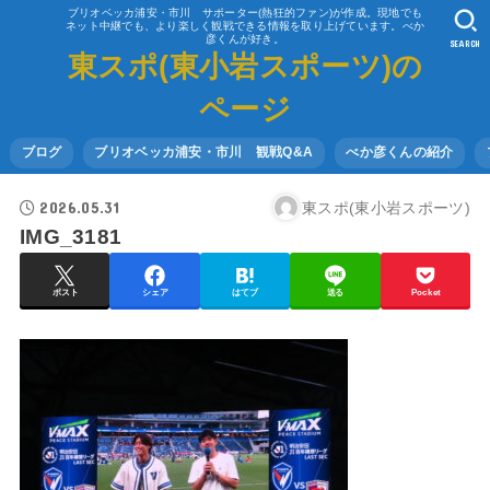
ブリオベッカ浦安・市川 サポーター(熱狂的ファン)が作成。現地でも
ネット中継でも、より楽しく観戦できる情報を取り上げています。べか
彦くんが好き。
SEARCH
東スポ(東小岩スポーツ)の
ページ
ブログ
ブリオベッカ浦安・市川 観戦Q&A
べか彦くんの紹介
2026.05.31
東スポ(東小岩スポーツ)
IMG_3181
ポスト
シェア
はてブ
送る
Pocket