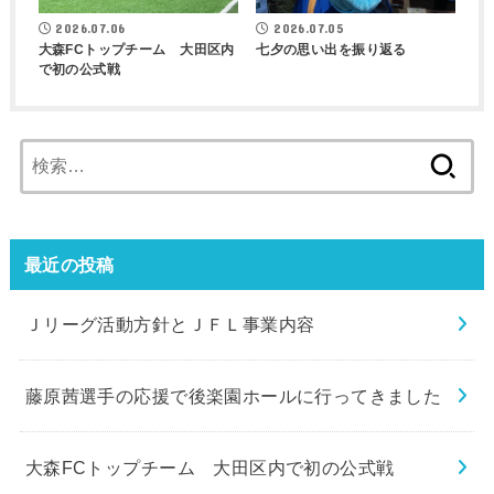
2026.07.06
2026.07.05
大森FCトップチーム 大田区内
七夕の思い出を振り返る
で初の公式戦
検
索:
最近の投稿
Ｊリーグ活動方針とＪＦＬ事業内容
藤原茜選手の応援で後楽園ホールに行ってきました
大森FCトップチーム 大田区内で初の公式戦