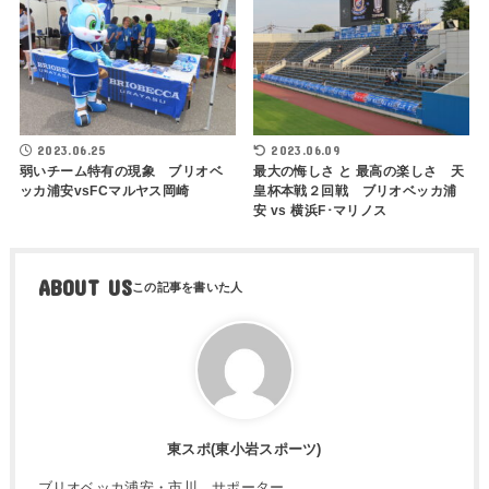
2023.06.25
2023.06.09
弱いチーム特有の現象 ブリオベ
最大の悔しさ と 最高の楽しさ 天
ッカ浦安vsFCマルヤス岡崎
皇杯本戦２回戦 ブリオベッカ浦
安 vs 横浜F･マリノス
ABOUT US
東スポ(東小岩スポーツ)
ブリオベッカ浦安・市川 サポーター