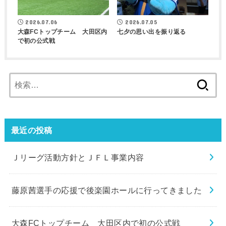
2026.07.06
2026.07.05
大森FCトップチーム 大田区内
七夕の思い出を振り返る
で初の公式戦
検
索:
最近の投稿
Ｊリーグ活動方針とＪＦＬ事業内容
藤原茜選手の応援で後楽園ホールに行ってきました
大森FCトップチーム 大田区内で初の公式戦