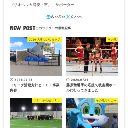
ブリオベッカ浦安・市川 サポーター
NEW POST
2026 大事なJFLカップ
その他
2026.07.23
2026.07.19
Ｊリーグ活動方針とＪＦＬ事業
藤原茜選手の応援で後楽園ホー
内容
ルに行ってきました
Ｊ３ その他ＪＦＬ
その他サッカー