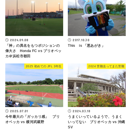
2024.09.08
2017.10.30
「神」の異名をもつポジションの
This is 「悪あがき」
偉大さ Honda FC vs ブリオベッ
カ＠浜松市都田
2025 初めての JFL 3年生
2024 苦難去ってまた苦難
2025.07.01
2024.03.18
今年最大の「ガッカリ感」 ブリ
うまくいっているようで、うまく
オベッカ vs 横河武蔵野
いってない ブリオベッカ vs 沖縄
SV