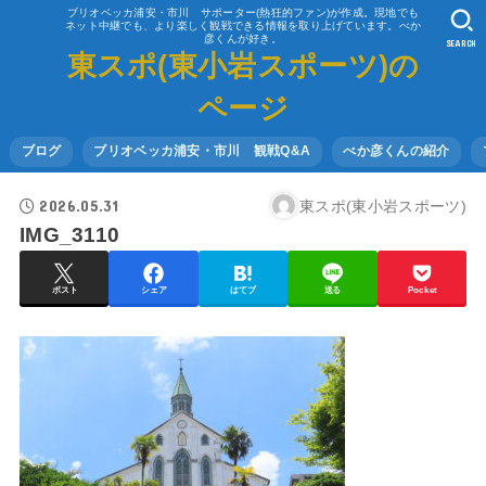
ブリオベッカ浦安・市川 サポーター(熱狂的ファン)が作成。現地でも
ネット中継でも、より楽しく観戦できる情報を取り上げています。べか
彦くんが好き。
SEARCH
東スポ(東小岩スポーツ)の
ページ
ブログ
ブリオベッカ浦安・市川 観戦Q&A
べか彦くんの紹介
2026.05.31
東スポ(東小岩スポーツ)
IMG_3110
ポスト
シェア
はてブ
送る
Pocket