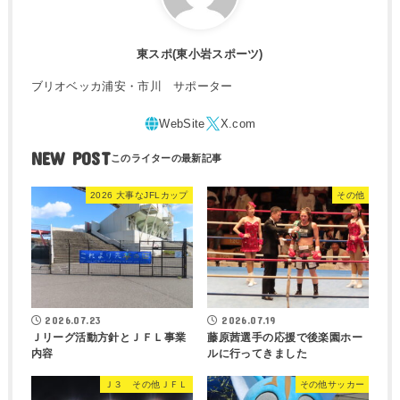
東スポ(東小岩スポーツ)
ブリオベッカ浦安・市川 サポーター
NEW POST
2026 大事なJFLカップ
その他
2026.07.23
2026.07.19
Ｊリーグ活動方針とＪＦＬ事業
藤原茜選手の応援で後楽園ホー
内容
ルに行ってきました
Ｊ３ その他ＪＦＬ
その他サッカー