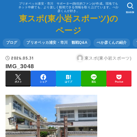
ブリオベッカ浦安・市川 サポーター(熱狂的ファン)が作成。現地でも
ネット中継でも、より楽しく観戦できる情報を取り上げています。べか
彦くんが好き。
SEARCH
東スポ(東小岩スポーツ)の
ページ
ブログ
ブリオベッカ浦安・市川 観戦Q&A
べか彦くんの紹介
2026.05.31
東スポ(東小岩スポーツ)
IMG_3048
ポスト
シェア
はてブ
送る
Pocket