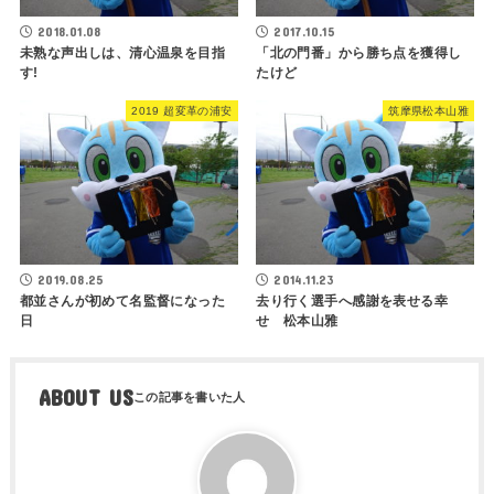
2018.01.08
2017.10.15
未熟な声出しは、清心温泉を目指
「北の門番」から勝ち点を獲得し
す!
たけど
2019 超変革の浦安
筑摩県松本山雅
2019.08.25
2014.11.23
都並さんが初めて名監督になった
去り行く選手へ感謝を表せる幸
日
せ 松本山雅
ABOUT US