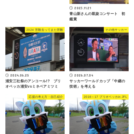
2023.11.21
青山新さんの凱旋コンサート 初
鑑賞
2024 苦難去ってまた苦難
その他サッカー
2024.06.25
2026.07.04
浦安三社祭のアンコール!? ブリ
サッカーワールドカップ「中継の
オベッカ浦安vsミネベアミツミ
技術」を考える
応援の考え方・自己紹介
2016～17 ブリオベッカin JFL