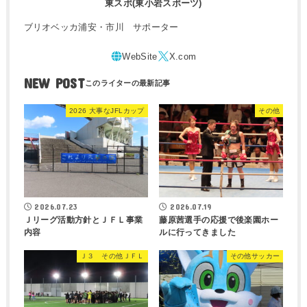
東スポ(東小岩スポーツ)
ブリオベッカ浦安・市川 サポーター
NEW POST
2026 大事なJFLカップ
その他
2026.07.23
2026.07.19
Ｊリーグ活動方針とＪＦＬ事業
藤原茜選手の応援で後楽園ホー
内容
ルに行ってきました
Ｊ３ その他ＪＦＬ
その他サッカー