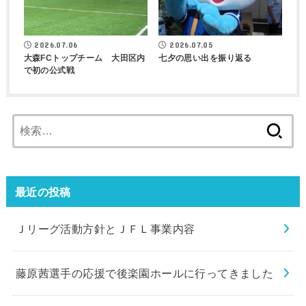
2026.07.06
2026.07.05
大森FCトップチーム 大田区内
七夕の思い出を振り返る
で初の公式戦
検
索:
最近の投稿
Ｊリーグ活動方針とＪＦＬ事業内容
藤原茜選手の応援で後楽園ホールに行ってきました