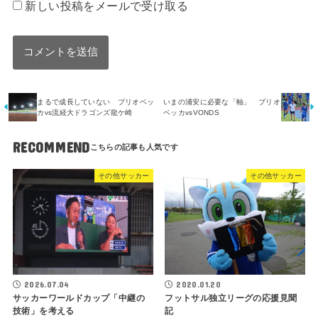
新しい投稿をメールで受け取る
まるで成長していない ブリオベッ
いまの浦安に必要な「軸」 ブリオ
カvs流経大ドラゴンズ龍ケ崎
ベッカvsVONDS
RECOMMEND
その他サッカー
その他サッカー
2026.07.04
2020.01.20
サッカーワールドカップ「中継の
フットサル独立リーグの応援見聞
技術」を考える
記