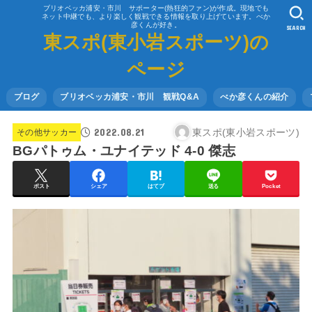
ブリオベッカ浦安・市川 サポーター(熱狂的ファン)が作成。現地でも
ネット中継でも、より楽しく観戦できる情報を取り上げています。べか
彦くんが好き。
SEARCH
東スポ(東小岩スポーツ)の
ページ
ブログ
ブリオベッカ浦安・市川 観戦Q&A
べか彦くんの紹介
2022.08.21
東スポ(東小岩スポーツ)
その他サッカー
BGパトゥム・ユナイテッド 4-0 傑志
ポスト
シェア
はてブ
送る
Pocket