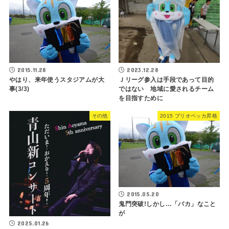
2015.11.28
2023.12.28
やはり、来年使うスタジアムが大
Ｊリーグ参入は手段であって目的
事(3/3)
ではない 地域に愛されるチーム
を目指すために
その他
2015 ブリオベッカ昇格
2015.05.20
鬼門突破!しかし…「バカ」なこと
が
2025.01.26