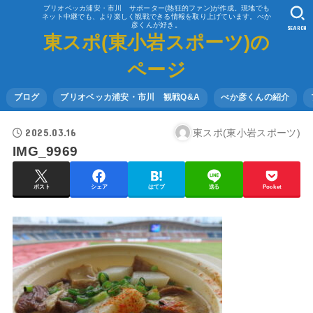
ブリオベッカ浦安・市川 サポーター(熱狂的ファン)が作成。現地でも
ネット中継でも、より楽しく観戦できる情報を取り上げています。べか
彦くんが好き。
SEARCH
東スポ(東小岩スポーツ)の
ページ
ブログ
ブリオベッカ浦安・市川 観戦Q&A
べか彦くんの紹介
2025.03.16
東スポ(東小岩スポーツ)
IMG_9969
ポスト
シェア
はてブ
送る
Pocket