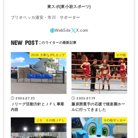
東スポ(東小岩スポーツ)
ブリオベッカ浦安・市川 サポーター
NEW POST
2026 大事なJFLカップ
その他
2026.07.23
2026.07.19
Ｊリーグ活動方針とＪＦＬ事業
藤原茜選手の応援で後楽園ホー
内容
ルに行ってきました
Ｊ３ その他ＪＦＬ
その他サッカー