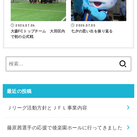
2026.07.06
2026.07.05
大森FCトップチーム 大田区内
七夕の思い出を振り返る
で初の公式戦
検
索:
最近の投稿
Ｊリーグ活動方針とＪＦＬ事業内容
藤原茜選手の応援で後楽園ホールに行ってきました