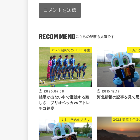
RECOMMEND
2025 初めての JFL 3年生
ベガル
2015.12.19
2025.04.08
河北新報の記事を見て思
結果が出ない中で継続する難
しさ ブリオベッカvsアトレ
チコ鈴鹿
Ｊ３ その他ＪＦＬ
2022 変革４年