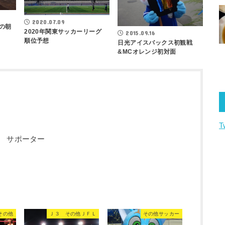
2020.07.09
の朝
2020年関東サッカーリーグ
2015.09.16
順位予想
日光アイスバックス初観戦
&MCオレンジ初対面
T
 サポーター
その他
Ｊ３ その他ＪＦＬ
その他サッカー