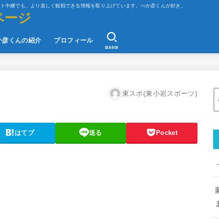
ット中継でも、より楽しく観戦できる情報を取り上げています。べか彦くんが好き。
ページ
か彦くんの紹介
プロフィール
SEARCH
東スポ(東小岩スポーツ)
はてブ
送る
Pocket