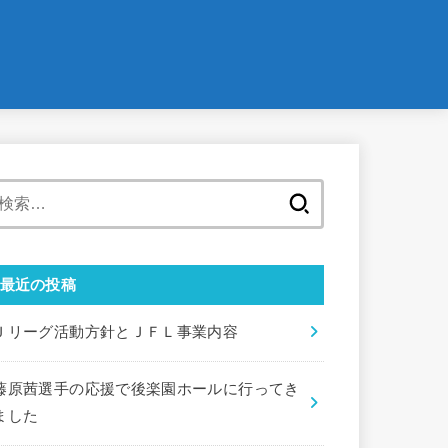
検
索:
最近の投稿
Ｊリーグ活動方針とＪＦＬ事業内容
藤原茜選手の応援で後楽園ホールに行ってき
ました