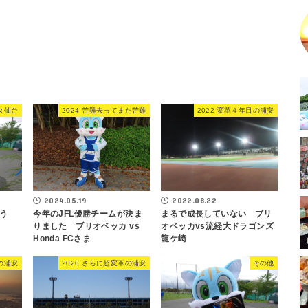
タ仙台
2024 苦難去ってまた苦難
2022 変革４年目の浦安
2024.05.19
2022.08.22
う
今年のJFL優勝チームが決ま
まるで成長していない ブリ
りました ブリオベッカ vs
オベッカvs流経大ドラゴンズ
Honda FCさま
龍ケ崎
目の浦安
2020 さらに超変革の浦安
その他