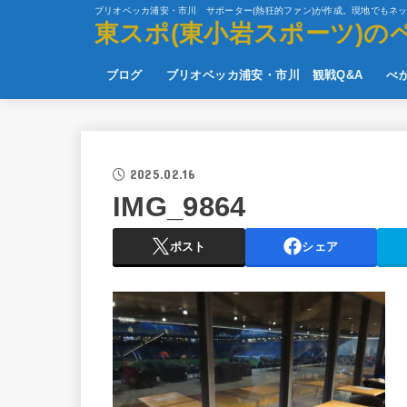
ブリオベッカ浦安・市川 サポーター(熱狂的ファン)が作成。現地でもネ
東スポ(東小岩スポーツ)の
ブログ
ブリオベッカ浦安・市川 観戦Q&A
べ
2025.02.16
IMG_9864
ポスト
シェア