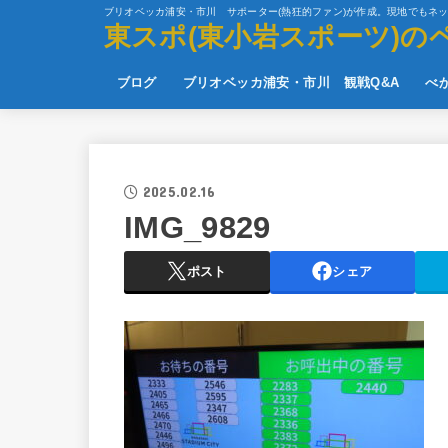
ブリオベッカ浦安・市川 サポーター(熱狂的ファン)が作成。現地でもネ
東スポ(東小岩スポーツ)の
ブログ
ブリオベッカ浦安・市川 観戦Q&A
べ
2025.02.16
IMG_9829
ポスト
シェア