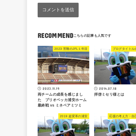
RECOMMEND
2023 苦難のJFL１年目
ブログタイトル
2014.07.18
2023.11.19
拝啓ミセリ様とは
両チームの成長を感じまし
た ブリオベッカ浦安ホーム
最終戦 vs ミネベアミツミ
2019 超変革の浦安
応援の考え方・自