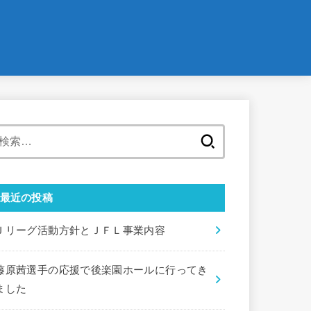
検
索:
最近の投稿
Ｊリーグ活動方針とＪＦＬ事業内容
藤原茜選手の応援で後楽園ホールに行ってき
ました