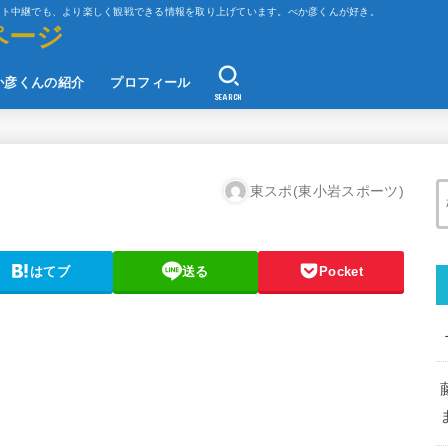
ット中継でも、より楽しく観戦できる情報を取り上げています。べか彦くんが好き。
ページ
か彦くんの紹介
プロフィール
SEARCH
東スポ(東小岩スポーツ)
はてブ
送る
Pocket