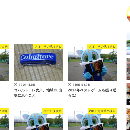
の由来
Ｊ３ その他ＪＦＬ
Ｊ３ その他ＪＦＬ
2015.01.05
2021.11.05
2014年ベストゲームを振り返
コバルトーレ女川、地域CL出
る(1)
場に思うこと
己紹介
ベガルタ仙台
2019 超変革の浦安