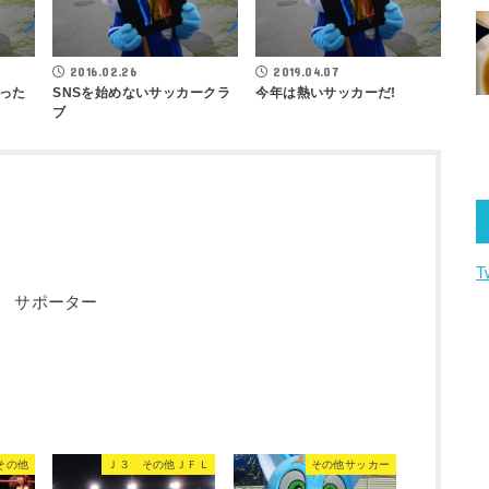
2016.02.26
2019.04.07
った
SNSを始めないサッカークラ
今年は熱いサッカーだ!
ブ
T
 サポーター
その他
Ｊ３ その他ＪＦＬ
その他サッカー