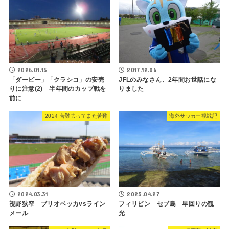
2026.01.15
2017.12.06
「ダービー」「クラシコ」の安売
JFLのみなさん、2年間お世話にな
りに注意(2) 半年間のカップ戦を
りました
前に
2024 苦難去ってまた苦難
海外サッカー観戦記
2024.03.31
2025.04.27
視野狭窄 ブリオベッカvsライン
フィリピン セブ島 早回りの観
メール
光