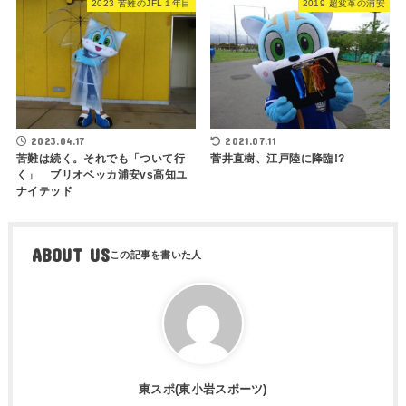
2023 苦難のJFL１年目
2019 超変革の浦安
2023.04.17
2021.07.11
苦難は続く。それでも「ついて行
菅井直樹、江戸陸に降臨!?
く」 ブリオベッカ浦安vs高知ユ
ナイテッド
ABOUT US
東スポ(東小岩スポーツ)