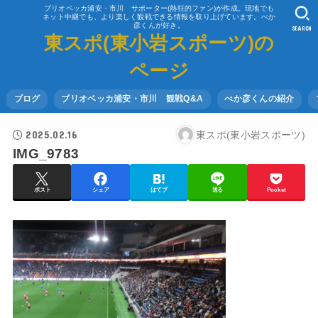
ブリオベッカ浦安・市川 サポーター(熱狂的ファン)が作成。現地でも
ネット中継でも、より楽しく観戦できる情報を取り上げています。べか
彦くんが好き。
SEARCH
東スポ(東小岩スポーツ)の
ページ
ブログ
ブリオベッカ浦安・市川 観戦Q&A
べか彦くんの紹介
2025.02.16
東スポ(東小岩スポーツ)
IMG_9783
ポスト
シェア
はてブ
送る
Pocket