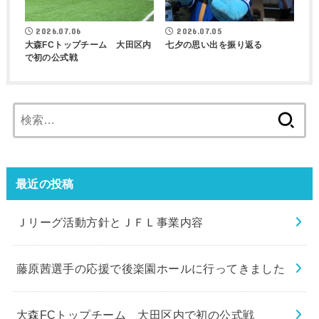
2026.07.06
2026.07.05
大森FCトップチーム 大田区内
七夕の思い出を振り返る
で初の公式戦
検
索:
最近の投稿
Ｊリーグ活動方針とＪＦＬ事業内容
藤原茜選手の応援で後楽園ホールに行ってきました
大森FCトップチーム 大田区内で初の公式戦