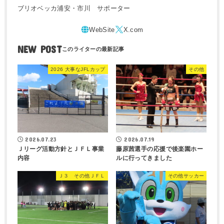
ブリオベッカ浦安・市川 サポーター
NEW POST
2026 大事なJFLカップ
その他
2026.07.23
2026.07.19
Ｊリーグ活動方針とＪＦＬ事業
藤原茜選手の応援で後楽園ホー
内容
ルに行ってきました
Ｊ３ その他ＪＦＬ
その他サッカー