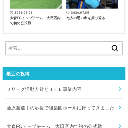
2026.07.06
2026.07.05
大森FCトップチーム 大田区内
七夕の思い出を振り返る
で初の公式戦
検
索:
最近の投稿
Ｊリーグ活動方針とＪＦＬ事業内容
藤原茜選手の応援で後楽園ホールに行ってきました
大森FCトップチーム 大田区内で初の公式戦