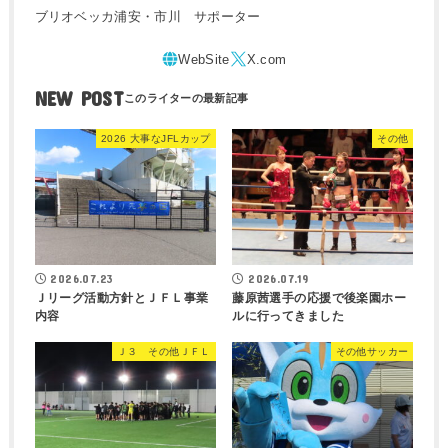
ブリオベッカ浦安・市川 サポーター
NEW POST
2026 大事なJFLカップ
その他
2026.07.23
2026.07.19
Ｊリーグ活動方針とＪＦＬ事業
藤原茜選手の応援で後楽園ホー
内容
ルに行ってきました
Ｊ３ その他ＪＦＬ
その他サッカー