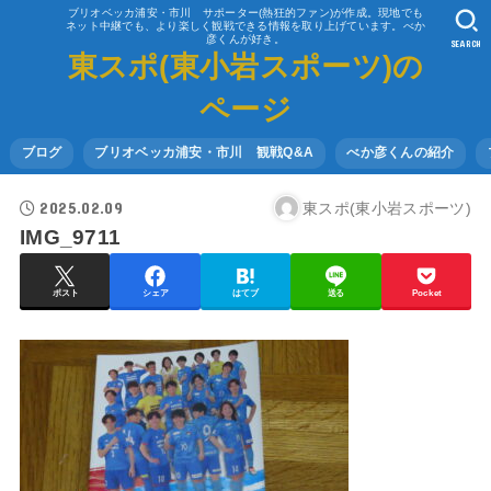
ブリオベッカ浦安・市川 サポーター(熱狂的ファン)が作成。現地でも
ネット中継でも、より楽しく観戦できる情報を取り上げています。べか
彦くんが好き。
SEARCH
東スポ(東小岩スポーツ)の
ページ
ブログ
ブリオベッカ浦安・市川 観戦Q&A
べか彦くんの紹介
2025.02.09
東スポ(東小岩スポーツ)
IMG_9711
ポスト
シェア
はてブ
送る
Pocket