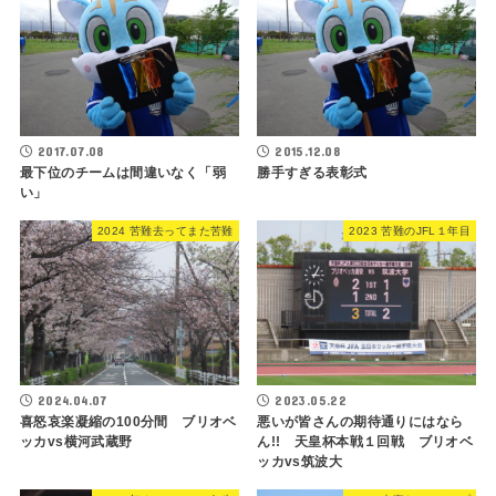
2017.07.08
2015.12.08
最下位のチームは間違いなく「弱
勝手すぎる表彰式
い」
2024 苦難去ってまた苦難
2023 苦難のJFL１年目
2024.04.07
2023.05.22
喜怒哀楽凝縮の100分間 ブリオベ
悪いが皆さんの期待通りにはなら
ッカvs横河武蔵野
ん!! 天皇杯本戦１回戦 ブリオベ
ッカvs筑波大