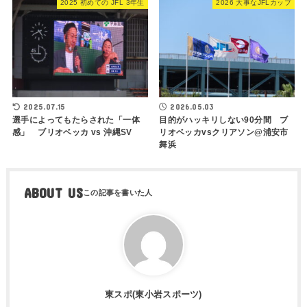
2025 初めての JFL 3年生
2026 大事なJFLカップ
2025.07.15
2026.05.03
選手によってもたらされた「一体
目的がハッキリしない90分間 ブ
感」 ブリオベッカ vs 沖縄SV
リオベッカvsクリアソン@浦安市
舞浜
ABOUT US
東スポ(東小岩スポーツ)