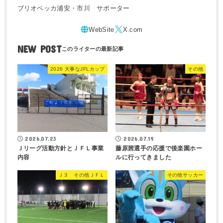
ブリオベッカ浦安・市川 サポーター
NEW POST
2026 大事なJFLカップ
その他
2026.07.23
2026.07.19
Ｊリーグ活動方針とＪＦＬ事業
藤原茜選手の応援で後楽園ホー
内容
ルに行ってきました
Ｊ３ その他ＪＦＬ
その他サッカー