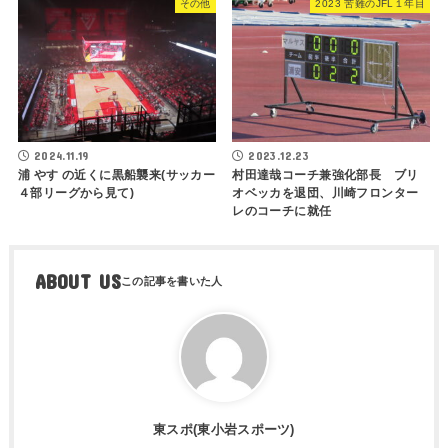
その他
2023 苦難のJFL１年目
2024.11.19
2023.12.23
浦 やす の近くに黒船襲来(サッカー
村田達哉コーチ兼強化部長 ブリ
４部リーグから見て)
オベッカを退団、川崎フロンター
レのコーチに就任
ABOUT US
東スポ(東小岩スポーツ)