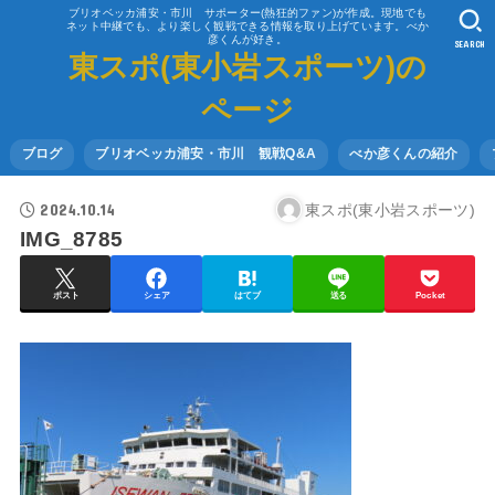
ブリオベッカ浦安・市川 サポーター(熱狂的ファン)が作成。現地でも
ネット中継でも、より楽しく観戦できる情報を取り上げています。べか
彦くんが好き。
SEARCH
東スポ(東小岩スポーツ)の
ページ
ブログ
ブリオベッカ浦安・市川 観戦Q&A
べか彦くんの紹介
2024.10.14
東スポ(東小岩スポーツ)
IMG_8785
ポスト
シェア
はてブ
送る
Pocket