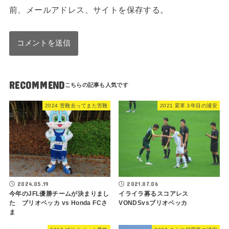
前、メールアドレス、サイトを保存する。
RECOMMEND
2024 苦難去ってまた苦難
2021 変革３年目の浦安
2024.05.19
2021.07.06
今年のJFL優勝チームが決まりまし
イライラ募るスコアレス
た ブリオベッカ vs Honda FCさ
VONDSvsブリオベッカ
ま