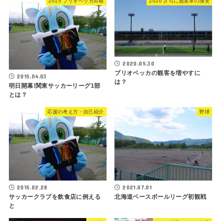
2015 ブリオベッカ昇格
2020 さらに超変革の浦安
2020.05.30
ブリオベッカの観客を増やすに
2015.04.03
は？
明日開幕!関東サッカーリーグ1部
とは？
応援の考え方・自己紹介
野球
2015.02.28
2021.07.01
サッカークラブを飲食店に例える
北海道ベースボールリーグ初観戦
と