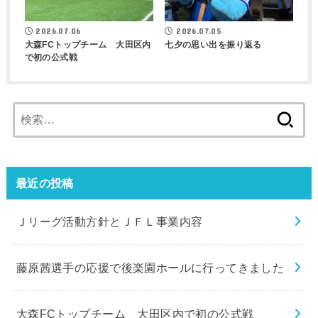
2026.07.06
2026.07.05
大森FCトップチーム 大田区内
七夕の思い出を振り返る
で初の公式戦
検
索:
最近の投稿
Ｊリーグ活動方針とＪＦＬ事業内容
藤原茜選手の応援で後楽園ホールに行ってきました
大森FCトップチーム 大田区内で初の公式戦