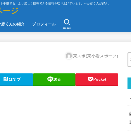
ット中継でも、より楽しく観戦できる情報を取り上げています。べか彦くんが好き。
ページ
か彦くんの紹介
プロフィール
SEARCH
東スポ(東小岩スポーツ)
はてブ
送る
Pocket