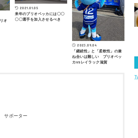
2021.01.05
来年のブリオベッカには〇〇
〇〇選手を加入させるべき
リオ
2023.09.04
「継続性」と「柔軟性」の兼
ね合いは難しい ブリオベッ
カvsレイラック滋賀
T
 サポーター