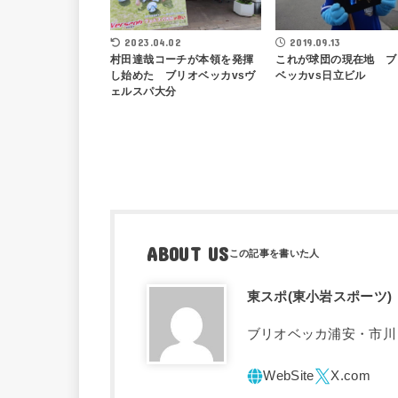
2019.09.13
2023.04.02
これが球団の現在地 ブ
村田達哉コーチが本領を発揮
ベッカvs日立ビル
し始めた ブリオベッカvsヴ
ェルスパ大分
ABOUT US
東スポ(東小岩スポーツ)
ブリオベッカ浦安・市川