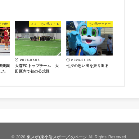
その他
Ｊ３ その他ＪＦＬ
その他サッカー
2026.07.06
2026.07.05
後楽園
大森FCトップチーム 大
七夕の思い出を振り返る
した
田区内で初の公式戦
© 2026
東スポ(東小岩スポーツ)のページ
All Rights Reserved.