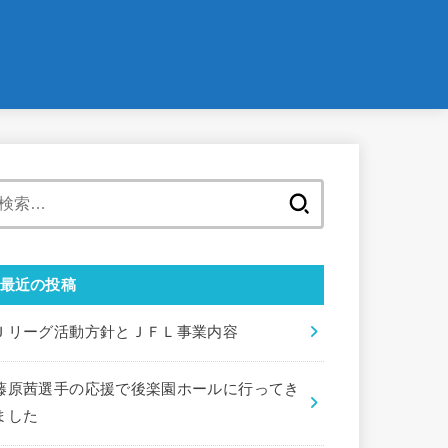
検
索:
最近の投稿
Ｊリーグ活動方針とＪＦＬ事業内容
藤原茜選手の応援で後楽園ホールに行ってき
ました