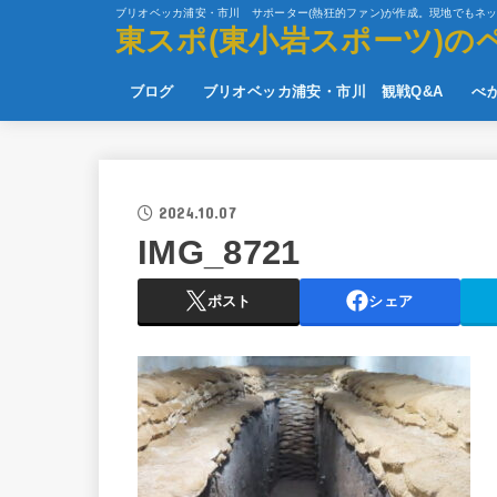
ブリオベッカ浦安・市川 サポーター(熱狂的ファン)が作成。現地でもネ
東スポ(東小岩スポーツ)の
ブログ
ブリオベッカ浦安・市川 観戦Q&A
べ
2024.10.07
IMG_8721
ポスト
シェア