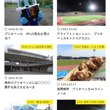
2016.03.06
2025.09.08
ブリオベッカ JFLの洗礼を受け
アライフトシセンシュヘ ブリオ
る!?
ベッカキトクスグカエレ
2020 さらに超変革の浦安
2024 苦難去ってまた苦難
2021.01.05
来年のブリオベッカには〇〇〇〇
2024.03.31
選手を加入させるべき
視野狭窄 ブリオベッカvsライン
メール
2018「魔境の関東」
2022 変革４年目の浦安