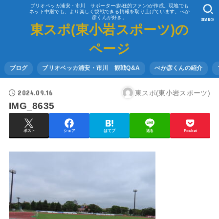
ブリオベッカ浦安・市川 サポーター(熱狂的ファン)が作成。現地でも
ネット中継でも、より楽しく観戦できる情報を取り上げています。べか
彦くんが好き。
SEARCH
東スポ(東小岩スポーツ)の
ページ
ブログ
ブリオベッカ浦安・市川 観戦Q&A
べか彦くんの紹介
2024.09.16
東スポ(東小岩スポーツ)
IMG_8635
ポスト
シェア
はてブ
送る
Pocket