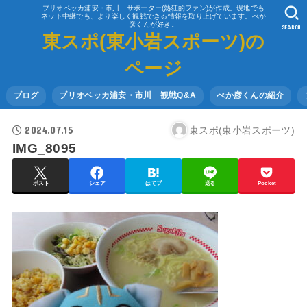
ブリオベッカ浦安・市川 サポーター(熱狂的ファン)が作成。現地でも
ネット中継でも、より楽しく観戦できる情報を取り上げています。べか
彦くんが好き。
SEARCH
東スポ(東小岩スポーツ)の
ページ
ブログ
ブリオベッカ浦安・市川 観戦Q&A
べか彦くんの紹介
2024.07.15
東スポ(東小岩スポーツ)
IMG_8095
ポスト
シェア
はてブ
送る
Pocket