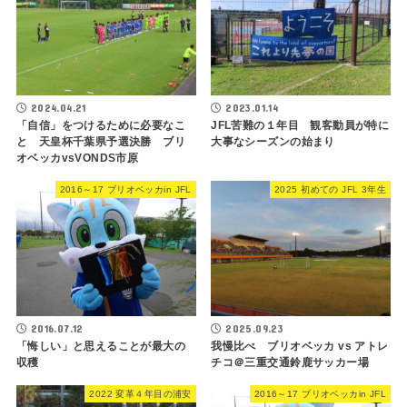
2024.04.21
2023.01.14
「自信」をつけるために必要なこ
JFL苦難の１年目 観客動員が特に
と 天皇杯千葉県予選決勝 ブリ
大事なシーズンの始まり
オベッカvsVONDS市原
2016～17 ブリオベッカin JFL
2025 初めての JFL 3年生
2016.07.12
2025.09.23
「悔しい」と思えることが最大の
我慢比べ ブリオベッカ vs アトレ
収穫
チコ＠三重交通鈴鹿サッカー場
2022 変革４年目の浦安
2016～17 ブリオベッカin JFL