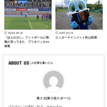
2022.05.15
2017.05.14
「ほんの少し」フットボールに情
エンターテインメント性は抜群
熱が戻ってきた ブリオベッカvs
南葛
ABOUT US
東スポ(東小岩スポーツ)
ブリオベッカ浦安・市川 サポーター