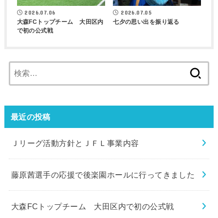
2026.07.06
2026.07.05
大森FCトップチーム 大田区内
七夕の思い出を振り返る
で初の公式戦
検
索:
最近の投稿
Ｊリーグ活動方針とＪＦＬ事業内容
藤原茜選手の応援で後楽園ホールに行ってきました
大森FCトップチーム 大田区内で初の公式戦