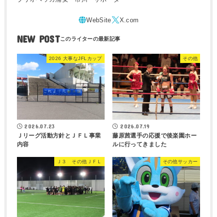
NEW POST
2026 大事なJFLカップ
その他
2026.07.23
2026.07.19
Ｊリーグ活動方針とＪＦＬ事業
藤原茜選手の応援で後楽園ホー
内容
ルに行ってきました
Ｊ３ その他ＪＦＬ
その他サッカー