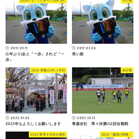
2016～17 ブリオベッカin JFL
その他
2017.09.11
2017.03.05
(1年ぶり)あと「一歩」されど「一
長い旅
歩」
2023 苦難のJFL１年目
未分類
2023.01.04
2025.10.13
2023年もよろしくお願いします
青森全社 準々決勝の2試合観戦
2022 変革４年目の浦安
2018「魔境の関東」