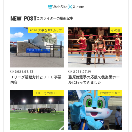
NEW POST
2026 大事なJFLカップ
その他
2026.07.23
2026.07.19
Ｊリーグ活動方針とＪＦＬ事業
藤原茜選手の応援で後楽園ホー
内容
ルに行ってきました
Ｊ３ その他ＪＦＬ
その他サッカー