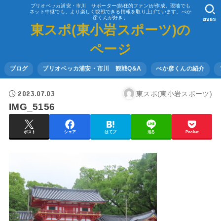
ブリオベッカ浦安・市川 サポーター(熱狂的ファン)が作成。現地でも
ネット中継でも、より楽しく観戦できる情報を取り上げています。べか
彦くんが好き。
SEARCH
東スポ(東小岩スポーツ)の
ページ
ブログ
ブリオベッカ浦安・市川 観戦Q&A
べか彦くんの紹介
2023.07.03
東スポ(東小岩スポーツ)
IMG_5156
ポスト
シェア
はてブ
送る
Pocket