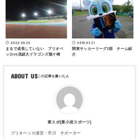
2022.08.22
2018.03.31
まるで成長していない ブリオベ
関東サッカーリーグ1部 チーム紹
ッカvs流経大ドラゴンズ龍ケ崎
介
ABOUT US
東スポ(東小岩スポーツ)
ブリオベッカ浦安・市川 サポーター