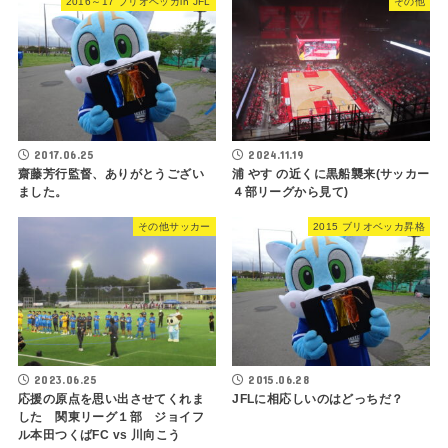
2016～17 ブリオベッカin JFL
その他
2017.06.25
2024.11.19
齋藤芳行監督、ありがとうござい
浦 やす の近くに黒船襲来(サッカー
ました。
４部リーグから見て)
その他サッカー
2015 ブリオベッカ昇格
2023.06.25
2015.06.28
応援の原点を思い出させてくれま
JFLに相応しいのはどっちだ？
した 関東リーグ１部 ジョイフ
ル本田つくばFC vs 川向こう