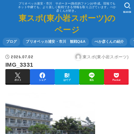
ブリオベッカ浦安・市川 サポーター(熱狂的ファン)が作成。現地でも
ネット中継でも、より楽しく観戦できる情報を取り上げています。べか
彦くんが好き。
SEARCH
東スポ(東小岩スポーツ)の
ページ
ブログ
ブリオベッカ浦安・市川 観戦Q&A
べか彦くんの紹介
2026.07.02
東スポ(東小岩スポーツ)
IMG_3331
ポスト
シェア
はてブ
送る
Pocket