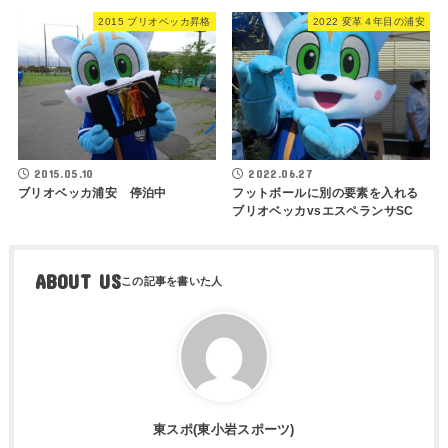
2015 ブリオベッカ昇格
2022 変革４年目の浦安
2015.05.10
2022.06.27
ブリオベッカ浦安 停泊中
フットボールに別の要素を入れる
ブリオベッカvsエスペランサSC
ABOUT US
東スポ(東小岩スポーツ)