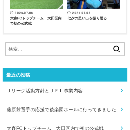
2026.07.06
2026.07.05
大森FCトップチーム 大田区内
七夕の思い出を振り返る
で初の公式戦
検
索:
最近の投稿
Ｊリーグ活動方針とＪＦＬ事業内容
藤原茜選手の応援で後楽園ホールに行ってきました
大森FCトップチーム 大田区内で初の公式戦