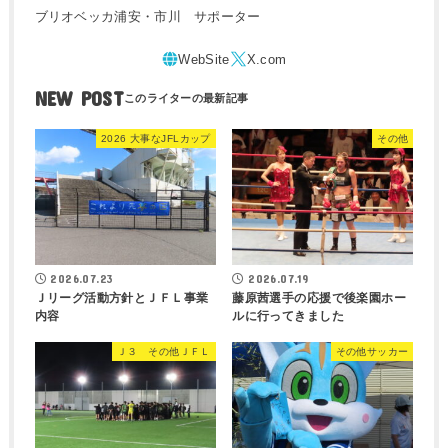
ブリオベッカ浦安・市川 サポーター
NEW POST
2026 大事なJFLカップ
その他
2026.07.23
2026.07.19
Ｊリーグ活動方針とＪＦＬ事業
藤原茜選手の応援で後楽園ホー
内容
ルに行ってきました
Ｊ３ その他ＪＦＬ
その他サッカー