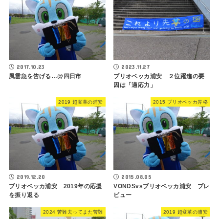
2017.10.23
2023.11.27
風雲急を告げる…@四日市
ブリオベッカ浦安 ２位躍進の要
因は「適応力」
2019 超変革の浦安
2015 ブリオベッカ昇格
2019.12.20
2015.08.05
ブリオベッカ浦安 2019年の応援
VONDSvsブリオベッカ浦安 プレ
を振り返る
ビュー
2024 苦難去ってまた苦難
2019 超変革の浦安