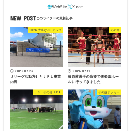
NEW POST
2026 大事なJFLカップ
その他
2026.07.23
2026.07.19
Ｊリーグ活動方針とＪＦＬ事業
藤原茜選手の応援で後楽園ホー
内容
ルに行ってきました
Ｊ３ その他ＪＦＬ
その他サッカー