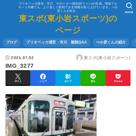
ブリオベッカ浦安・市川 サポーター(熱狂的ファン)が作成。現地でも
ネット中継でも、より楽しく観戦できる情報を取り上げています。べか
彦くんが好き。
SEARCH
東スポ(東小岩スポーツ)の
ページ
ブログ
ブリオベッカ浦安・市川 観戦Q&A
べか彦くんの紹介
2026.07.02
東スポ(東小岩スポーツ)
IMG_3277
ポスト
シェア
はてブ
送る
Pocket