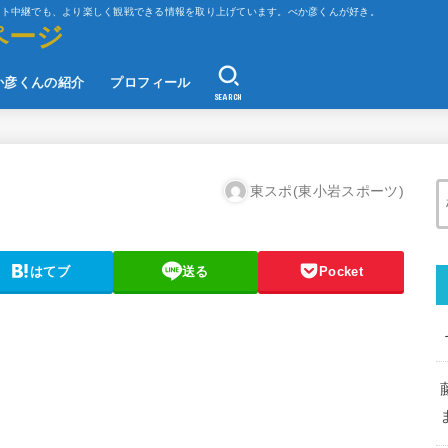
ット中継でも、より楽しく観戦できる情報を取り上げています。べか彦くんが好き。
ページ
か彦くんの紹介
プロフィール
SEARCH
東スポ(東小岩スポーツ)
はてブ
送る
Pocket