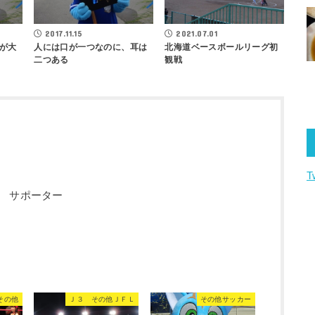
2017.11.15
2021.07.01
が大
人には口が一つなのに、耳は
北海道ベースボールリーグ初
二つある
観戦
T
 サポーター
その他
Ｊ３ その他ＪＦＬ
その他サッカー