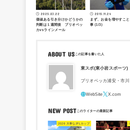
2015.11.24
2025.03.22
まず、お金を増やすこと
価値ある引き分けかどうかの
事 (1/3)
判断は１週間後 ブリオベッ
カvsラインメール
ABOUT US
東スポ(東小岩スポーツ)
ブリオベッカ浦安・市川
NEW POST
2026 大事なJFLカップ