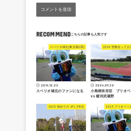
RECOMMEND
スペリオ城北(東京都2部)
2024 苦難去って
2014.12.25
2024.09.30
スペリオ城北のファンになる
小島樹依存症 ブリオベ
vs 横河武蔵野
2025 初めての JFL 3年生
2015 ブリオベ