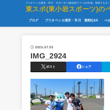
ブリオベッカ浦安・市川 サポーター(熱狂的ファン)が作成。現地でもネ
東スポ(東小岩スポーツ)の
ブログ
ブリオベッカ浦安・市川 観戦Q&A
べ
2026.07.05
IMG_2924
ポスト
シェア