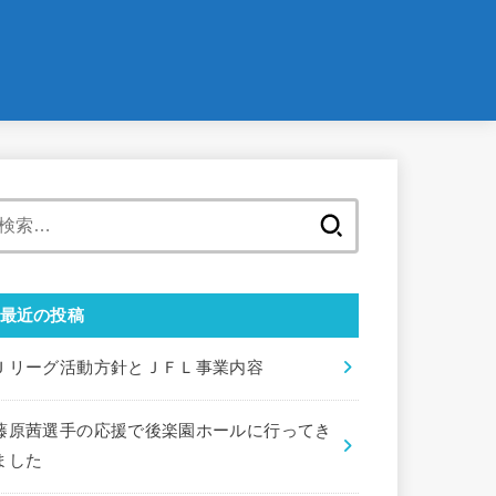
検
索:
最近の投稿
Ｊリーグ活動方針とＪＦＬ事業内容
藤原茜選手の応援で後楽園ホールに行ってき
ました