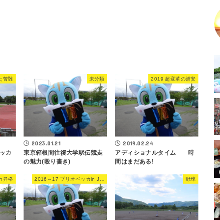
また苦難
未分類
2019 超変革の浦安
2023.01.21
2019.02.24
東京箱根間往復大学駅伝競走
アディショナルタイム 時
ッカ
の魅力(殴り書き)
間はまだある!
ッカ昇格
2016～17 ブリオベッカin JFL
野球