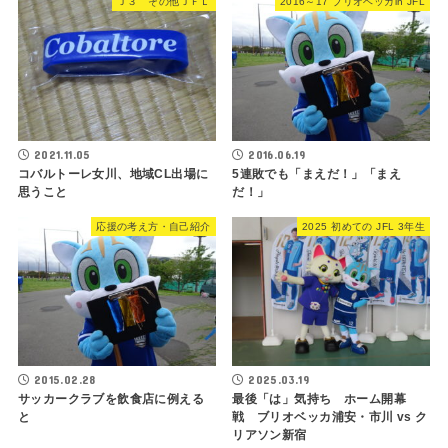
Ｊ３ その他ＪＦＬ
2016～17 ブリオベッカin JFL
2021.11.05
2016.06.19
コバルトーレ女川、地域CL出場に
5連敗でも「まえだ！」「まえ
思うこと
だ！」
応援の考え方・自己紹介
2025 初めての JFL 3年生
2015.02.28
2025.03.19
サッカークラブを飲食店に例える
最後「は」気持ち ホーム開幕
と
戦 ブリオベッカ浦安・市川 vs ク
リアソン新宿