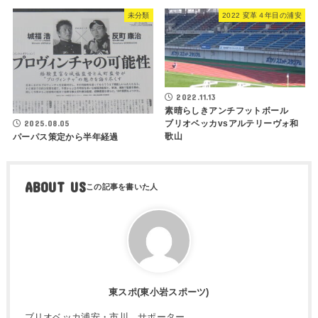
未分類
2022 変革４年目の浦安
2022.11.13
素晴らしきアンチフットボール
2025.08.05
ブリオベッカvsアルテリーヴォ和
歌山
パーパス策定から半年経過
ABOUT US
東スポ(東小岩スポーツ)
ブリオベッカ浦安・市川 サポーター