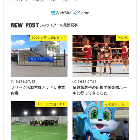
NEW POST
2026 大事なJFLカップ
その他
2026.07.23
2026.07.19
Ｊリーグ活動方針とＪＦＬ事業
藤原茜選手の応援で後楽園ホー
内容
ルに行ってきました
Ｊ３ その他ＪＦＬ
その他サッカー