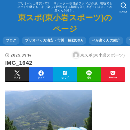
ブリオベッカ浦安・市川 サポーター(熱狂的ファン)が作成。現地でも
ネット中継でも、より楽しく観戦できる情報を取り上げています。べか
彦くんが好き。
SEARCH
東スポ(東小岩スポーツ)の
ページ
ブログ
ブリオベッカ浦安・市川 観戦Q&A
べか彦くんの紹介
2025.09.14
東スポ(東小岩スポーツ)
IMG_1642
ポスト
シェア
はてブ
送る
Pocket