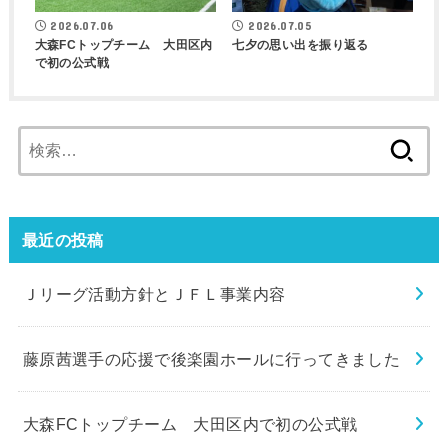
2026.07.06
2026.07.05
大森FCトップチーム 大田区内
七夕の思い出を振り返る
で初の公式戦
検
索:
最近の投稿
Ｊリーグ活動方針とＪＦＬ事業内容
藤原茜選手の応援で後楽園ホールに行ってきました
大森FCトップチーム 大田区内で初の公式戦