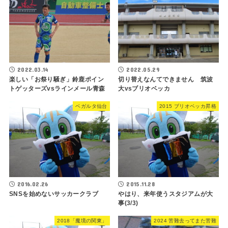
2022.03.14
2022.05.29
楽しい「お祭り騒ぎ」鈴鹿ポイン
切り替えなんてできません 筑波
トゲッターズvsラインメール青森
大vsブリオベッカ
ベガルタ仙台
2015 ブリオベッカ昇格
2016.02.26
2015.11.28
SNSを始めないサッカークラブ
やはり、来年使うスタジアムが大
事(3/3)
2018「魔境の関東」
2024 苦難去ってまた苦難