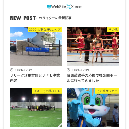
NEW POST
2026 大事なJFLカップ
その他
2026.07.23
2026.07.19
Ｊリーグ活動方針とＪＦＬ事業
藤原茜選手の応援で後楽園ホー
内容
ルに行ってきました
Ｊ３ その他ＪＦＬ
その他サッカー