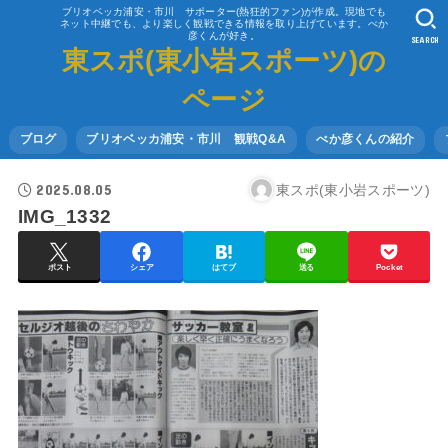
ブリオベッカ浦安・市川 サポーター(熱狂的ファン)が作成。現地でも
ネット中継でも、より楽しく観戦できる情報を取り上げています。べか
彦くんが好き。
SEARCH
東スポ(東小岩スポーツ)の
ページ
ブログ
ブリオベッカ浦安・市川 観戦Q&A
べか彦くんの紹介
2025.08.05
東スポ(東小岩スポーツ)
IMG_1332
ポスト
シェア
はてブ
送る
Pocket