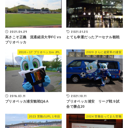
2021.04.29
2021.01.25
高さこそ正義 流通経済大学FC vs
とても幸運だったアーセナル観戦
ブリオベッカ
2016～17 ブリオベッカin JFL
2020 さらに超変革の浦安
2016.03.11
2021.10.11
ブリオベッカ浦安観戦Q&A
ブリオベッカ浦安 リーグ戦９試
合で勝点20
2023 苦難のJFL１年目
2024 苦難去ってまた苦難