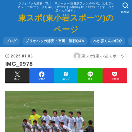
ブリオベッカ浦安・市川 サポーター(熱狂的ファン)が作成。現地でも
ネット中継でも、より楽しく観戦できる情報を取り上げています。べか
彦くんが好き。
SEARCH
東スポ(東小岩スポーツ)の
ページ
ブログ
ブリオベッカ浦安・市川 観戦Q&A
べか彦くんの紹介
2025.07.06
東スポ(東小岩スポーツ)
IMG_0978
ポスト
シェア
はてブ
送る
Pocket