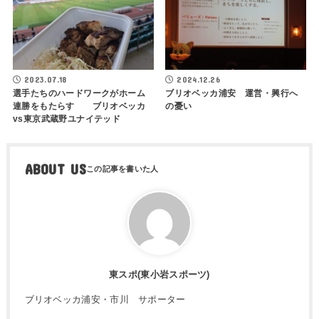
2023.07.18
2024.12.26
選手たちのハードワークがホーム
ブリオベッカ浦安 運営・興行へ
連勝をもたらす ブリオベッカ
の憂い
vs東京武蔵野ユナイテッド
ABOUT US
東スポ(東小岩スポーツ)
ブリオベッカ浦安・市川 サポーター