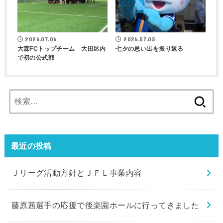
2026.07.06
2026.07.05
大森FCトップチーム 大田区内
七夕の思い出を振り返る
で初の公式戦
検
索:
最近の投稿
Ｊリーグ活動方針とＪＦＬ事業内容
藤原茜選手の応援で後楽園ホールに行ってきました