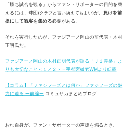
「勝ち試合を観る」からファン・サポーターの目的を替
えるには、球団
が、
負けを前
(クラブと言い換えてもよい)
提にして観客を集める
必要がある。
それを実行したのが、ファジアーノ岡山の前代表・木村
正明氏だ。
ファジアーノ岡山の木村正明代表が語る「Ｊ１昇格」よ
りも大切なこと＜１／２＞＝宇都宮徹壱WMより転載
【コラム】「ファジフーズとは何か」ファジフーズの魅
力に迫る ー前編ー
コミュサカまとめブログ
おれ自身が、ファン・サポーターの声援を煽るとき、