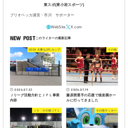
東スポ(東小岩スポーツ)
ブリオベッカ浦安・市川 サポーター
NEW POST
2026 大事なJFLカップ
その他
2026.07.23
2026.07.19
Ｊリーグ活動方針とＪＦＬ事業
藤原茜選手の応援で後楽園ホー
内容
ルに行ってきました
Ｊ３ その他ＪＦＬ
その他サッカー