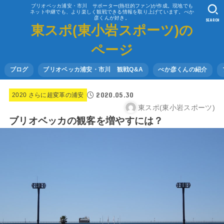
ブリオベッカ浦安・市川 サポーター(熱狂的ファン)が作成。現地でも
ネット中継でも、より楽しく観戦できる情報を取り上げています。べか
彦くんが好き。
SEARCH
東スポ(東小岩スポーツ)の
ページ
ブログ
ブリオベッカ浦安・市川 観戦Q&A
べか彦くんの紹介
2020.05.30
2020 さらに超変革の浦安
東スポ(東小岩スポーツ)
ブリオベッカの観客を増やすには？