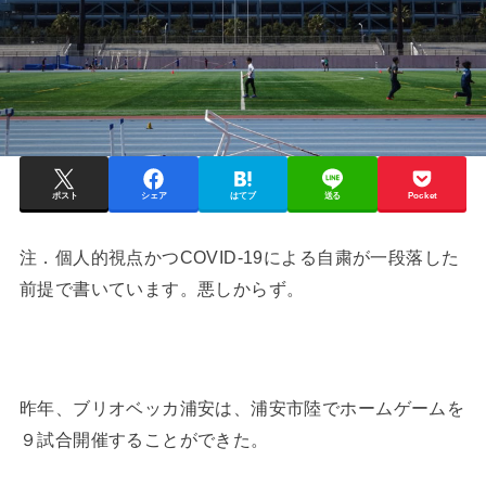
ポスト
シェア
はてブ
送る
Pocket
注．個人的視点かつCOVID-19による自粛が一段落した
前提で書いています。悪しからず。
昨年、ブリオベッカ浦安は、浦安市陸でホームゲームを
９試合開催することができた。