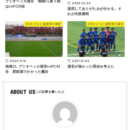
ブリオベッカ浦安 地域CL第１戦
2020.03.05
はvsFC刈谷
退団してありがたみが分かる。そ
れが矢部雅明
2020 さらに超変革の浦安
2020 さらに超変革の浦安
2020.11.15
2021.01.05
地域CL ブリオベッカ浦安vsFC刈
浦安が強かった理由を考えた
谷 肥前国でかかった魔法
ABOUT US