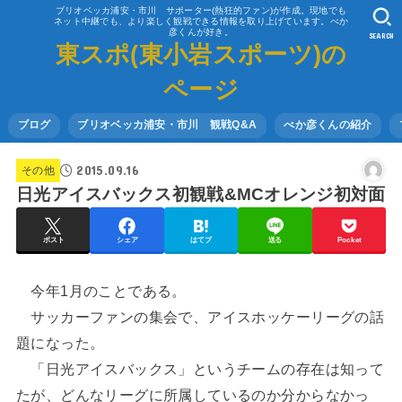
ブリオベッカ浦安・市川 サポーター(熱狂的ファン)が作成。現地でも
ネット中継でも、より楽しく観戦できる情報を取り上げています。べか
彦くんが好き。
SEARCH
東スポ(東小岩スポーツ)の
ページ
ブログ
ブリオベッカ浦安・市川 観戦Q&A
べか彦くんの紹介
2015.09.16
その他
日光アイスバックス初観戦&MCオレンジ初対面
ポスト
シェア
はてブ
送る
Pocket
今年1月のことである。
サッカーファンの集会で、アイスホッケーリーグの話
題になった。
「日光アイスバックス」というチームの存在は知って
たが、どんなリーグに所属しているのか分からなかっ