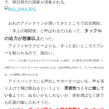
で、韓日両方の国家が演奏される。
おれのアドレナリンが湧いてきたところで試合開始。
タックル
「氷上の格闘技」と呼ばれるだけあって、
の迫力が想像以上
だった。
アメフトやラグビーよりも、ずっと近いところでプレ
ーを観られるので、面白い。
スティックを振り上げるなどのファウルがあった場合、その選手は2分間の退場。2
分間だけフィールドプレーヤーは4vs5になる。(試合時間は20分×３。ファウル等があれ
ば、その瞬間に時計は止まる)
アイスバックスにも声出しサポーターはいる。声を張
り上げて飛び跳ねるというより、
雰囲気つくりに徹して
いる
ようだ。ぬるいかもしれないが、使命感はなく誰で
も応援の輪に入れそうだ。