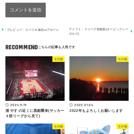
アメフト・Ｘリーグ初観戦(オービックシー
〈プレビュー〉スペリオ城北vsアローレ
ガルズ)
RECOMMEND
その他
その他
2024.11.19
2022.01.04
浦 やす の近くに黒船襲来(サッカー
2022年もよろしくお願いします
４部リーグから見て)
その他
その他