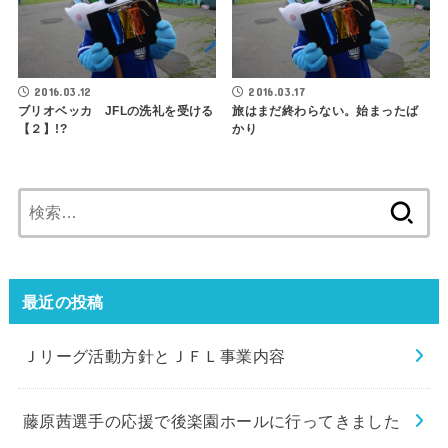
2016.03.12
2016.03.17
ブリオベッカ JFLの洗礼を受ける
旅はまだ終わらない。始まったば
【２】!?
かり
検
索:
最近の投稿
Ｊリーグ活動方針とＪＦＬ事業内容
藤原茜選手の応援で後楽園ホールに行ってきました