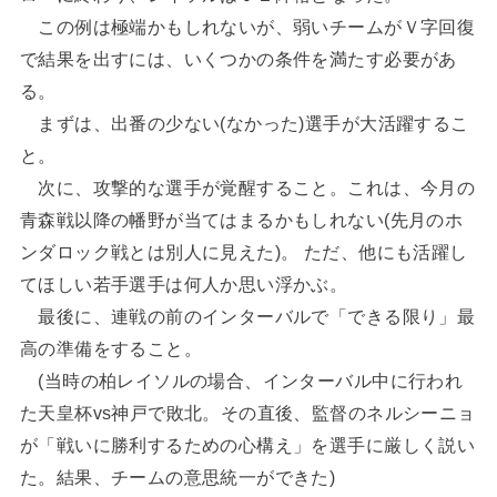
この例は極端かもしれないが、弱いチームがＶ字回復
で結果を出すには、いくつかの条件を満たす必要があ
る。
まずは、出番の少ない(なかった)選手が大活躍するこ
と。
次に、攻撃的な選手が覚醒すること。これは、今月の
青森戦以降の幡野が当てはまるかもしれない(先月のホ
ンダロック戦とは別人に見えた)。 ただ、他にも活躍し
てほしい若手選手は何人か思い浮かぶ。
最後に、連戦の前のインターバルで「できる限り」最
高の準備をすること。
(当時の柏レイソルの場合、インターバル中に行われ
た天皇杯vs神戸で敗北。その直後、監督のネルシーニョ
が「戦いに勝利するための心構え」を選手に厳しく説い
た。結果、チームの意思統一ができた)