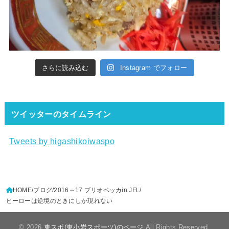
さらに読み込む
Instagram でフォロー
ツイッターのタイムライン
Tweets by higashikoiwaspo
HOME
ブログ
2016～17 ブリオベッカin JFL
ヒーローは逆境のときにしか現れない
© 2026
東スポ(東小岩スポーツ)のページ
All Rights Reserved.