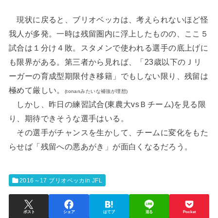
現状に戻ると、ブリオベッカは、考えられないほど怪
我人が多発。一時は残留圏内に浮上したものの、ここ５
試合は１分け４敗。スタメンで使われる選手の底上げに
も限界がある。第三者から見れば、「23歳以下のＪリ
ーガーの育成型期限付き移籍」でもしない限り、残留は
極めて厳しい。
(tonanみたいな補強が理想)
しかし、昨日の練習試合(東農大vsＢチーム)を見る限
り、期待できそうな選手はいる。
その選手がチャンスを生かして、チームに変化をもた
らせば「残留への悪あがき」が面白くなるだろう。
2016～17 ブリオベッカin JFL
ポスト
シェア
はてブ
送る
Pocket