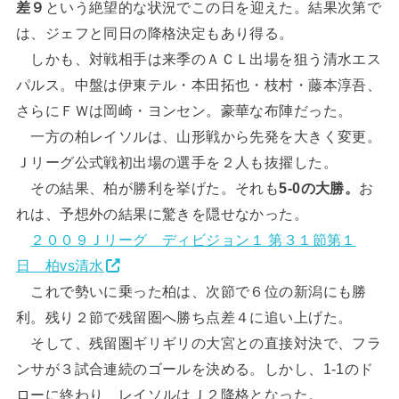
差９
という絶望的な状況でこの日を迎えた。結果次第で
は、ジェフと同日の降格決定もあり得る。
しかも、対戦相手は来季のＡＣＬ出場を狙う清水エス
パルス。中盤は伊東テル・本田拓也・枝村・藤本淳吾、
さらにＦＷは岡崎・ヨンセン。豪華な布陣だった。
一方の柏レイソルは、山形戦から先発を大きく変更。
Ｊリーグ公式戦初出場の選手を２人も抜擢した。
その結果、柏が勝利を挙げた。それも
5-0の大勝。
お
れは、予想外の結果に驚きを隠せなかった。
２００９Ｊリーグ ディビジョン１ 第３１節第１
日 柏vs清水
これで勢いに乗った柏は、次節で６位の新潟にも勝
利。残り２節で残留圏へ勝ち点差４に追い上げた。
そして、残留圏ギリギリの大宮との直接対決で、フラ
ンサが３試合連続のゴールを決める。しかし、1-1のド
ローに終わり、レイソルはＪ２降格となった。