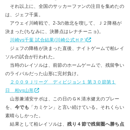
それ以上に、全国のサッカーファンの注目を集めたの
は、ジェフ千葉。
アウェイ川崎戦で、2-3の敗北を喫して、Ｊ２降格が
決まった(ちなみに、決勝点はレナチーニョ)。
川崎vs千葉 試合結果(川崎公式ＨＰ)
ジェフの降格が決まった直後、ナイトゲームで柏レイ
ソルの試合が行われた。
当時のレイソルは、前節のホームゲームで、残留争い
のライバルだった山形に完封負け。
２００９Ｊリーグ ディビジョン１ 第３０節第１
日 柏vs山形
山形兼浦安サポは、この日のＧＫ清水健太のプレー
を、
今でも
「カミケン」と言い続けている。それくらい
素晴らしかった。
結果として柏レイソルは、
残り４節で残留圏へ勝ち点