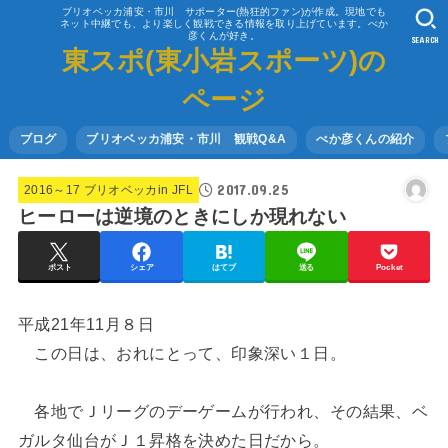
ブリオベッカ浦安・市川 サポーター(熱狂的ファン)が作成。現地でも
ネット中継でも、より楽しく観戦できる情報を取り上げています。べか
彦くんが好き。
SEARCH
東スポ(東小岩スポーツ)の
ページ
ブログ
ブリオベッカ浦安・市川 観戦Q&A
べか彦くんの紹介
2017.09.25
2016～17 ブリオベッカin JFL
ヒーローは逆境のときにしか現れない
ポスト
シェア
はてブ
送る
Pocket
平成21年11月８日
この日は、おれにとって、印象深い１日。
各地でＪリーグのデーゲームが行われ、その結果、ベ
ガルタ仙台がＪ１昇格を決めた日だから。