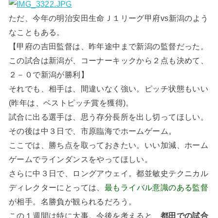
ただ、今年の明治安田生命Ｊ１リーグ甲府vs新潟のよう
なこともある。
【甲府の吉田監督は、昨年途中まで新潟の監督だった。
この試合は新潟が、コーナーキックから２点も決めて、
２－０で新潟が勝利】
それでも、相手は、間違いなく強い。ピッチ状態もいい
(昨年は、ベストピッチ賞を獲得)。
試合に出る選手は、思う存分長所を出し切ってほしい。
その後は中３日で、市原臨海でホームゲーム。
ここでは、勝ち点を取っておきたい。いい加減、ホーム
ゲームでラインダンスをやってほしい。
さらに中３日で、ロングアウェイ。都並敏史テクニカル
ディレクターにとっては、
最もライバル意識のある監督
が相手。名勝負が観られるだろう。
この１週間は特に大事。今後を考えると、
都田での試合