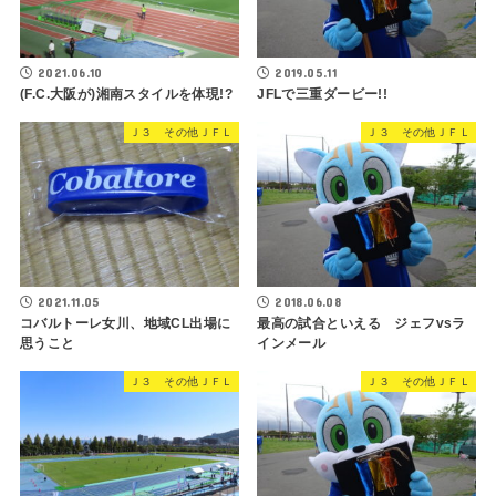
2021.06.10
2019.05.11
(F.C.大阪が)湘南スタイルを体現!?
JFLで三重ダービー!!
Ｊ３ その他ＪＦＬ
Ｊ３ その他ＪＦＬ
2021.11.05
2018.06.08
コバルトーレ女川、地域CL出場に
最高の試合といえる ジェフvsラ
思うこと
インメール
Ｊ３ その他ＪＦＬ
Ｊ３ その他ＪＦＬ