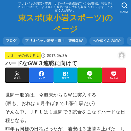
ブリオベッカ浦安・市川 サポーター(熱狂的ファン)が作成。現地でも
ネット中継でも、より楽しく観戦できる情報を取り上げています。べか
彦くんが好き。
SEARCH
東スポ(東小岩スポーツ)の
ページ
ブログ
ブリオベッカ浦安・市川 観戦Q&A
べか彦くんの紹介
2017.04.24
Ｊ３ その他ＪＦＬ
ハードなGW３連戦に向けて
ポスト
シェア
はてブ
送る
Pocket
世間一般的は、今週末からＧＷに突入する。
(最も、おれは６月半ばまで出張仕事だが)
そんな中、ＪＦＬは１週間で３試合をこなすハードな日
程となる。
昨年も同様の日程だったが、浦安は３連勝を上げた。し