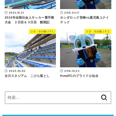
2024.10.21
2015.04.17
2024年全国社会人サッカー選手権
ホンダロック宮崎vs鹿児島ユナイ
大会 ２日目＆３日目 観戦記
テッド
Ｊ３ その他ＪＦＬ
Ｊ３ その他ＪＦＬ
2022.06.05
2016.10.24
女川スタジアム こけら落とし
HondFCのプライド@仙台
検
索: