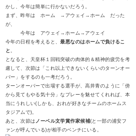
かし、今年は簡単に行かないだろう。
まず、昨年は ホーム →アウェイ→ホーム だった
が、
今年は アウェイ→ホーム→アウェイ
今年の日程を考えると、
最悪なのはホームで負けるこ
と
。
となると、天皇杯１回戦突破の肉体的＆精神的疲労を考
慮して、次節は「これ以上できないくらいのターンオー
バー」をするのも一考だろう。
ターンオーバーで出場する選手が、高井青のように「傍
から見てもやる気十分」なプレーを魅せてくれれば、本
当にうれしい(しかも、おれが好きなチームのホームス
タジアムで)。
あと、次節は
ノーベル文学賞作家候補
(と一部の浦安フ
ァンが呼んでいる)が相手のベンチにいる。