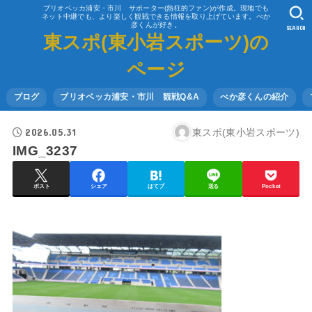
ブリオベッカ浦安・市川 サポーター(熱狂的ファン)が作成。現地でも
ネット中継でも、より楽しく観戦できる情報を取り上げています。べか
彦くんが好き。
SEARCH
東スポ(東小岩スポーツ)の
ページ
ブログ
ブリオベッカ浦安・市川 観戦Q&A
べか彦くんの紹介
2026.05.31
東スポ(東小岩スポーツ)
IMG_3237
ポスト
シェア
はてブ
送る
Pocket