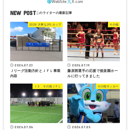
NEW POST
2026 大事なJFLカップ
その他
2026.07.23
2026.07.19
Ｊリーグ活動方針とＪＦＬ事業
藤原茜選手の応援で後楽園ホー
内容
ルに行ってきました
Ｊ３ その他ＪＦＬ
その他サッカー
2026.07.06
2026.07.05