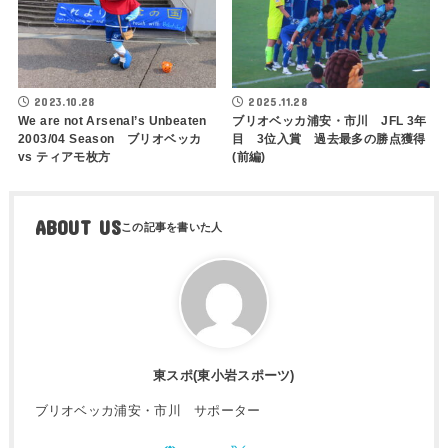
2023.10.28
2025.11.28
We are not Arsenal’s Unbeaten
ブリオベッカ浦安・市川 JFL 3年
2003/04 Season ブリオベッカ
目 3位入賞 過去最多の勝点獲得
vs ティアモ枚方
(前編)
ABOUT US
東スポ(東小岩スポーツ)
ブリオベッカ浦安・市川 サポーター