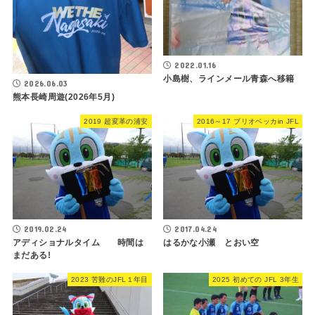
2022.01.16
小島樹、ラインメール青森へ移籍
2026.06.03
熊本長崎周遊(2026年5月)
2019 超変革の浦安
2016～17 ブリオベッカin JFL
2019.02.24
2017.04.24
アディショナルタイム 時間は
はるかな小瀬 とおい空
まだある!
2023 苦難のJFL１年目
2025 初めての JFL 3年生